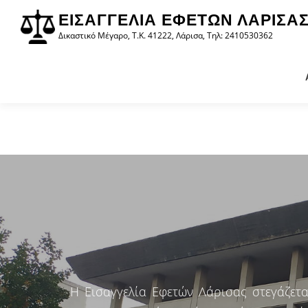
στο
Προχωρήστε
περιεχόμενο
ΕΙΣΑΓΓΕΛΊΑ ΕΦΕΤΏΝ ΛΆΡΙΣΑ
στο
Δικαστικό Μέγαρο, Τ.Κ. 41222, Λάρισα, Τηλ: 2410530362
περιεχόμενο
Η Εισαγγελία Εφετών Λάρισας στεγάζετα