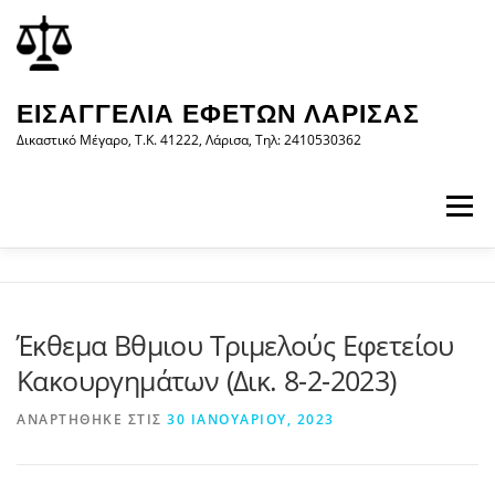
Προχωρήστε
περιεχόμενο
στο
περιεχόμενο
ΕΙΣΑΓΓΕΛΊΑ ΕΦΕΤΏΝ ΛΆΡΙΣΑΣ
Δικαστικό Μέγαρο, Τ.Κ. 41222, Λάρισα, Τηλ: 2410530362
Μενού
ΑΡΧΙΚΉ
Η ΕΙΣΑΓΓΕΛΊΑ
ΝΟΜΟΛΟΓΊΑ
Έκθεμα Βθμιου Τριμελούς Εφετείου
Κακουργημάτων (Δικ. 8-2-2023)
ΝΈΑ/ΑΝΑΚΟΙΝΏΣΕΙΣ
ΈΝΤΥΠΑ
ΑΝΑΡΤΉΘΗΚΕ ΣΤΙΣ
30 ΙΑΝΟΥΑΡΊΟΥ, 2023
WEB-ΥΠΗΡΕΣΊΕΣ
ΕΠΙΚΟΙΝΩΝΊΑ