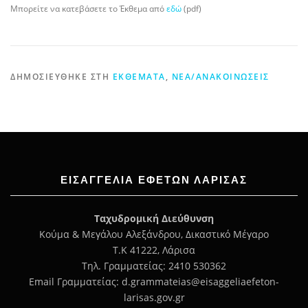
Μπορείτε να κατεβάσετε το Έκθεμα από
εδώ
(pdf)
ΔΗΜΟΣΙΕΎΘΗΚΕ ΣΤΗ
ΕΚΘΈΜΑΤΑ
,
ΝΈΑ/ΑΝΑΚΟΙΝΏΣΕΙΣ
ΕΙΣΑΓΓΕΛΊΑ ΕΦΕΤΏΝ ΛΆΡΙΣΑΣ
Ταχυδρομική Διεύθυνση
Κούμα & Μεγάλου Αλεξάνδρου, Δικαστικό Μέγαρο
Τ.Κ 41222, Λάρισα
Τηλ. Γραμματείας: 2410 530362
Email Γραμματείας: d.grammateias@eisaggeliaefeton-
larisas.gov.gr