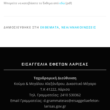
Μπορείτε να κατεβάσετε το Έκθεμα από
εδώ
(pdf)
ΔΗΜΟΣΙΕΎΘΗΚΕ ΣΤΗ
ΕΚΘΈΜΑΤΑ
,
ΝΈΑ/ΑΝΑΚΟΙΝΏΣΕΙΣ
ΕΙΣΑΓΓΕΛΊΑ ΕΦΕΤΏΝ ΛΆΡΙΣΑΣ
Ταχυδρομική Διεύθυνση
Κούμα & Μεγάλου Αλεξάνδρου, Δικαστικό Μέγαρο
Τ.Κ 41222, Λάρισα
Τηλ. Γραμματείας: 2410 530362
Email Γραμματείας: d.grammateias@eisaggeliaefeton-
larisas.gov.gr