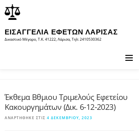
Προχωρήστε
περιεχόμενο
στο
περιεχόμενο
ΕΙΣΑΓΓΕΛΊΑ ΕΦΕΤΏΝ ΛΆΡΙΣΑΣ
Δικαστικό Μέγαρο, Τ.Κ. 41222, Λάρισα, Τηλ: 2410530362
Μενού
ΑΡΧΙΚΉ
Η ΕΙΣΑΓΓΕΛΊΑ
ΝΟΜΟΛΟΓΊΑ
Έκθεμα Βθμιου Τριμελούς Εφετείου
Κακουργημάτων (Δικ. 6-12-2023)
ΝΈΑ/ΑΝΑΚΟΙΝΏΣΕΙΣ
ΈΝΤΥΠΑ
ΑΝΑΡΤΉΘΗΚΕ ΣΤΙΣ
4 ΔΕΚΕΜΒΡΊΟΥ, 2023
WEB-ΥΠΗΡΕΣΊΕΣ
ΕΠΙΚΟΙΝΩΝΊΑ