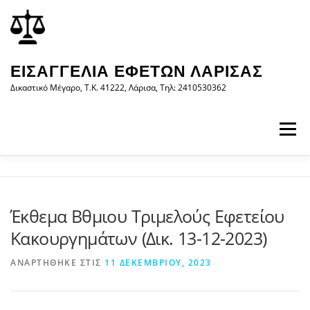
Προχωρήστε
περιεχόμενο
στο
περιεχόμενο
ΕΙΣΑΓΓΕΛΊΑ ΕΦΕΤΏΝ ΛΆΡΙΣΑΣ
Δικαστικό Μέγαρο, Τ.Κ. 41222, Λάρισα, Τηλ: 2410530362
Μενού
ΑΡΧΙΚΉ
Η ΕΙΣΑΓΓΕΛΊΑ
ΝΟΜΟΛΟΓΊΑ
Έκθεμα Βθμιου Τριμελούς Εφετείου
Κακουργημάτων (Δικ. 13-12-2023)
ΝΈΑ/ΑΝΑΚΟΙΝΏΣΕΙΣ
ΈΝΤΥΠΑ
ΑΝΑΡΤΉΘΗΚΕ ΣΤΙΣ
11 ΔΕΚΕΜΒΡΊΟΥ, 2023
WEB-ΥΠΗΡΕΣΊΕΣ
ΕΠΙΚΟΙΝΩΝΊΑ