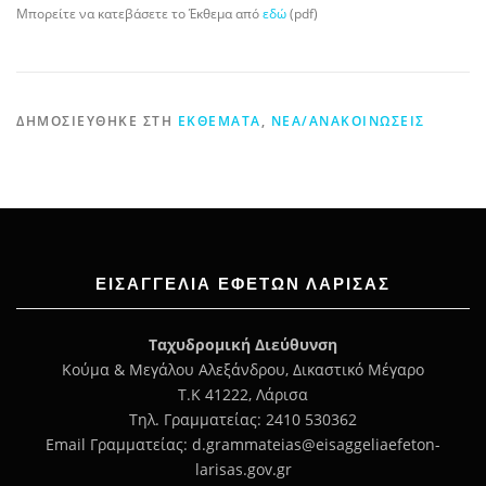
Μπορείτε να κατεβάσετε το Έκθεμα από
εδώ
(pdf)
ΔΗΜΟΣΙΕΎΘΗΚΕ ΣΤΗ
ΕΚΘΈΜΑΤΑ
,
ΝΈΑ/ΑΝΑΚΟΙΝΏΣΕΙΣ
ΕΙΣΑΓΓΕΛΊΑ ΕΦΕΤΏΝ ΛΆΡΙΣΑΣ
Ταχυδρομική Διεύθυνση
Κούμα & Μεγάλου Αλεξάνδρου, Δικαστικό Μέγαρο
Τ.Κ 41222, Λάρισα
Τηλ. Γραμματείας: 2410 530362
Email Γραμματείας: d.grammateias@eisaggeliaefeton-
larisas.gov.gr