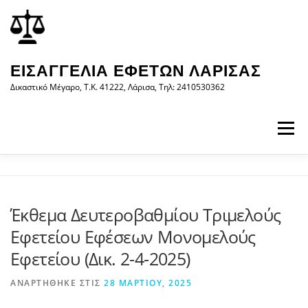
Προχωρήστε
περιεχόμενο
στο
περιεχόμενο
ΕΙΣΑΓΓΕΛΊΑ ΕΦΕΤΏΝ ΛΆΡΙΣΑΣ
Δικαστικό Μέγαρο, Τ.Κ. 41222, Λάρισα, Τηλ: 2410530362
Μενού
ΑΡΧΙΚΉ
Η ΕΙΣΑΓΓΕΛΊΑ
ΝΟΜΟΛΟΓΊΑ
Έκθεμα Δευτεροβαθμίου Τριμελούς
Εφετείου Εφέσεων Μονομελούς
ΝΈΑ/ΑΝΑΚΟΙΝΏΣΕΙΣ
ΈΝΤΥΠΑ
Εφετείου (Δικ. 2-4-2025)
ΑΝΑΡΤΉΘΗΚΕ ΣΤΙΣ
28 ΜΑΡΤΊΟΥ, 2025
WEB-ΥΠΗΡΕΣΊΕΣ
ΕΠΙΚΟΙΝΩΝΊΑ