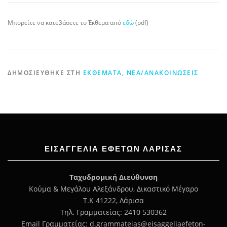
Μπορείτε να κατεβάσετε το Έκθεμα από
εδώ
(pdf)
ΔΗΜΟΣΙΕΎΘΗΚΕ ΣΤΗ
ΕΚΘΈΜΑΤΑ
,
ΝΈΑ/ΑΝΑΚΟΙΝΏΣΕΙΣ
ΕΙΣΑΓΓΕΛΊΑ ΕΦΕΤΏΝ ΛΆΡΙΣΑΣ
Ταχυδρομική Διεύθυνση
Κούμα & Μεγάλου Αλεξάνδρου, Δικαστικό Μέγαρο
Τ.Κ 41222, Λάρισα
Τηλ. Γραμματείας: 2410 530362
Email Γραμματείας: d.grammateias@eisaggeliaefeton-