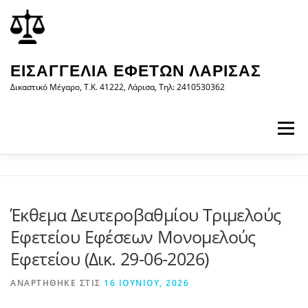
Προχωρήστε
περιεχόμενο
στο
περιεχόμενο
ΕΙΣΑΓΓΕΛΊΑ ΕΦΕΤΏΝ ΛΆΡΙΣΑΣ
Δικαστικό Μέγαρο, Τ.Κ. 41222, Λάρισα, Τηλ: 2410530362
Μενού
ΑΡΧΙΚΉ
Η ΕΙΣΑΓΓΕΛΊΑ
ΝΟΜΟΛΟΓΊΑ
Έκθεμα Δευτεροβαθμίου Τριμελούς
Εφετείου Εφέσεων Μονομελούς
ΝΈΑ/ΑΝΑΚΟΙΝΏΣΕΙΣ
ΈΝΤΥΠΑ
Εφετείου (Δικ. 29-06-2026)
ΑΝΑΡΤΉΘΗΚΕ ΣΤΙΣ
16 ΙΟΥΝΊΟΥ, 2026
WEB-ΥΠΗΡΕΣΊΕΣ
ΕΠΙΚΟΙΝΩΝΊΑ