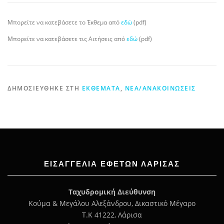
Μπορείτε να κατεβάσετε το Έκθεμα από
εδώ
(pdf)
Μπορείτε να κατεβάσετε τις Αιτήσεις από
εδώ
(pdf)
ΔΗΜΟΣΙΕΎΘΗΚΕ ΣΤΗ
ΕΚΘΈΜΑΤΑ
,
ΝΈΑ/ΑΝΑΚΟΙΝΏΣΕΙΣ
ΕΙΣΑΓΓΕΛΊΑ ΕΦΕΤΏΝ ΛΆΡΙΣΑΣ
Ταχυδρομική Διεύθυνση
Κούμα & Μεγάλου Αλεξάνδρου, Δικαστικό Μέγαρο
Τ.Κ 41222, Λάρισα