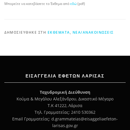
Μπορείτε να κατεβάσετε το Έκθεμα από
εδώ
(pdf)
ΔΗΜΟΣΙΕΎΘΗΚΕ ΣΤΗ
ΕΚΘΈΜΑΤΑ
,
ΝΈΑ/ΑΝΑΚΟΙΝΏΣΕΙΣ
ΕΙΣΑΓΓΕΛΊΑ ΕΦΕΤΏΝ ΛΆΡΙΣΑΣ
Ταχυδρομική Διεύθυνση
Κούμα & Μεγάλου Αλεξάνδρου, Δικαστικό Μέγαρο
Τ.Κ 41222, Λάρισα
Τηλ. Γραμματείας: 2410 530362
Email Γραμματείας: d.grammateias@eisaggeliaefeton-
larisas.gov.gr