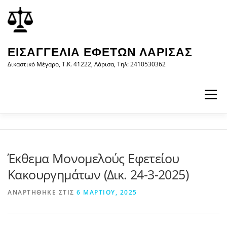
Προχωρήστε
περιεχόμενο
στο
περιεχόμενο
ΕΙΣΑΓΓΕΛΊΑ ΕΦΕΤΏΝ ΛΆΡΙΣΑΣ
Δικαστικό Μέγαρο, Τ.Κ. 41222, Λάρισα, Τηλ: 2410530362
Μενού
ΑΡΧΙΚΉ
Η ΕΙΣΑΓΓΕΛΊΑ
ΝΟΜΟΛΟΓΊΑ
Έκθεμα Μονομελούς Εφετείου
Κακουργημάτων (Δικ. 24-3-2025)
ΝΈΑ/ΑΝΑΚΟΙΝΏΣΕΙΣ
ΈΝΤΥΠΑ
ΑΝΑΡΤΉΘΗΚΕ ΣΤΙΣ
6 ΜΑΡΤΊΟΥ, 2025
WEB-ΥΠΗΡΕΣΊΕΣ
ΕΠΙΚΟΙΝΩΝΊΑ