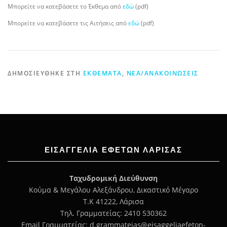
Μπορείτε να κατεβάσετε το Έκθεμα από
εδώ
(pdf)
Μπορείτε να κατεβάσετε τις Αιτήσεις από
εδώ
(pdf)
ΔΗΜΟΣΙΕΎΘΗΚΕ ΣΤΗ
ΕΚΘΈΜΑΤΑ
,
ΝΈΑ/ΑΝΑΚΟΙΝΏΣΕΙΣ
ΕΙΣΑΓΓΕΛΊΑ ΕΦΕΤΏΝ ΛΆΡΙΣΑΣ
Ταχυδρομική Διεύθυνση
Κούμα & Μεγάλου Αλεξάνδρου, Δικαστικό Μέγαρο
Τ.Κ 41222, Λάρισα
Τηλ. Γραμματείας: 2410 530362
Email Γραμματείας: d.grammateias@eisaggeliaefeton-