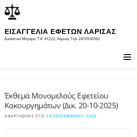
Προχωρήστε
περιεχόμενο
στο
περιεχόμενο
ΕΙΣΑΓΓΕΛΊΑ ΕΦΕΤΏΝ ΛΆΡΙΣΑΣ
Δικαστικό Μέγαρο, Τ.Κ. 41222, Λάρισα, Τηλ: 2410530362
Μενού
ΑΡΧΙΚΉ
Η ΕΙΣΑΓΓΕΛΊΑ
ΝΟΜΟΛΟΓΊΑ
Έκθεμα Μονομελούς Εφετείου
Κακουργημάτων (Δικ. 20-10-2025)
ΝΈΑ/ΑΝΑΚΟΙΝΏΣΕΙΣ
ΈΝΤΥΠΑ
ΑΝΑΡΤΉΘΗΚΕ ΣΤΙΣ
29 ΣΕΠΤΕΜΒΡΊΟΥ, 2025
WEB-ΥΠΗΡΕΣΊΕΣ
ΕΠΙΚΟΙΝΩΝΊΑ