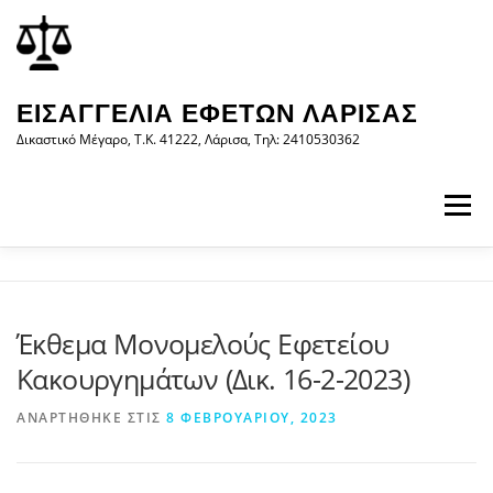
Προχωρήστε
περιεχόμενο
στο
περιεχόμενο
ΕΙΣΑΓΓΕΛΊΑ ΕΦΕΤΏΝ ΛΆΡΙΣΑΣ
Δικαστικό Μέγαρο, Τ.Κ. 41222, Λάρισα, Τηλ: 2410530362
Μενού
ΑΡΧΙΚΉ
Η ΕΙΣΑΓΓΕΛΊΑ
ΝΟΜΟΛΟΓΊΑ
Έκθεμα Μονομελούς Εφετείου
Κακουργημάτων (Δικ. 16-2-2023)
ΝΈΑ/ΑΝΑΚΟΙΝΏΣΕΙΣ
ΈΝΤΥΠΑ
ΑΝΑΡΤΉΘΗΚΕ ΣΤΙΣ
8 ΦΕΒΡΟΥΑΡΊΟΥ, 2023
WEB-ΥΠΗΡΕΣΊΕΣ
ΕΠΙΚΟΙΝΩΝΊΑ