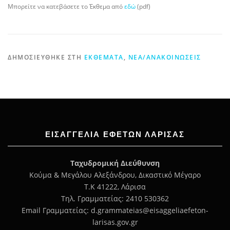
Μπορείτε να κατεβάσετε το Έκθεμα από
εδώ
(pdf)
ΔΗΜΟΣΙΕΎΘΗΚΕ ΣΤΗ
ΕΚΘΈΜΑΤΑ
,
ΝΈΑ/ΑΝΑΚΟΙΝΏΣΕΙΣ
ΕΙΣΑΓΓΕΛΊΑ ΕΦΕΤΏΝ ΛΆΡΙΣΑΣ
Ταχυδρομική Διεύθυνση
Κούμα & Μεγάλου Αλεξάνδρου, Δικαστικό Μέγαρο
Τ.Κ 41222, Λάρισα
Τηλ. Γραμματείας: 2410 530362
Email Γραμματείας: d.grammateias@eisaggeliaefeton-
larisas.gov.gr