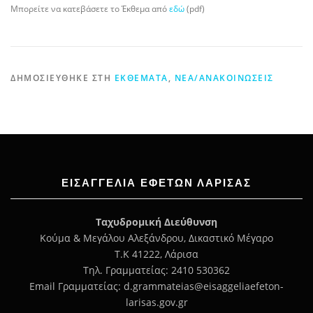
Μπορείτε να κατεβάσετε το Έκθεμα από
εδώ
(pdf)
ΔΗΜΟΣΙΕΎΘΗΚΕ ΣΤΗ
ΕΚΘΈΜΑΤΑ
,
ΝΈΑ/ΑΝΑΚΟΙΝΏΣΕΙΣ
ΕΙΣΑΓΓΕΛΊΑ ΕΦΕΤΏΝ ΛΆΡΙΣΑΣ
Ταχυδρομική Διεύθυνση
Κούμα & Μεγάλου Αλεξάνδρου, Δικαστικό Μέγαρο
Τ.Κ 41222, Λάρισα
Τηλ. Γραμματείας: 2410 530362
Email Γραμματείας: d.grammateias@eisaggeliaefeton-
larisas.gov.gr