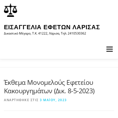
Προχωρήστε
περιεχόμενο
στο
περιεχόμενο
ΕΙΣΑΓΓΕΛΊΑ ΕΦΕΤΏΝ ΛΆΡΙΣΑΣ
Δικαστικό Μέγαρο, Τ.Κ. 41222, Λάρισα, Τηλ: 2410530362
Μενού
ΑΡΧΙΚΉ
Η ΕΙΣΑΓΓΕΛΊΑ
ΝΟΜΟΛΟΓΊΑ
Έκθεμα Μονομελούς Εφετείου
Κακουργημάτων (Δικ. 8-5-2023)
ΝΈΑ/ΑΝΑΚΟΙΝΏΣΕΙΣ
ΈΝΤΥΠΑ
ΑΝΑΡΤΉΘΗΚΕ ΣΤΙΣ
3 ΜΑΪ́ΟΥ, 2023
WEB-ΥΠΗΡΕΣΊΕΣ
ΕΠΙΚΟΙΝΩΝΊΑ