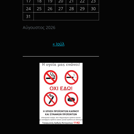
17
18
19
20
21
22
23
24
25
26
27
28
29
30
31
Αύγουστος 2026
« Ιούλ