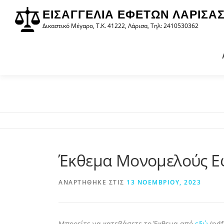
στο
Προχωρήστε
περιεχόμενο
ΕΙΣΑΓΓΕΛΊΑ ΕΦΕΤΏΝ ΛΆΡΙΣΑ
στο
Δικαστικό Μέγαρο, Τ.Κ. 41222, Λάρισα, Τηλ: 2410530362
περιεχόμενο
Έκθεμα Μονομελούς Εφ
ΑΝΑΡΤΉΘΗΚΕ ΣΤΙΣ
13 ΝΟΕΜΒΡΊΟΥ, 2023
Μπορείτε να κατεβάσετε το Έκθεμα από
εδώ
(pdf