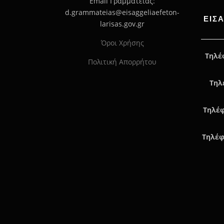
Email Γραμματείας:
d.grammateias@eisaggeliaefeton-
ΕΙΣ
larisas.gov.gr
Όροι Χρήσης
Τηλέ
Πολιτική Απορρήτου
Τηλ
Τηλέφ
Τηλέφ