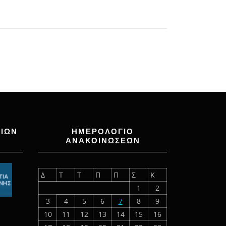
ΙΩΝ
ΗΜΕΡΟΛΟΓΙΟ
ΑΝΑΚΟΙΝΩΣΕΩΝ
Δ
Τ
Τ
Π
Π
Σ
Κ
1
2
3
4
5
6
7
8
9
10
11
12
13
14
15
16