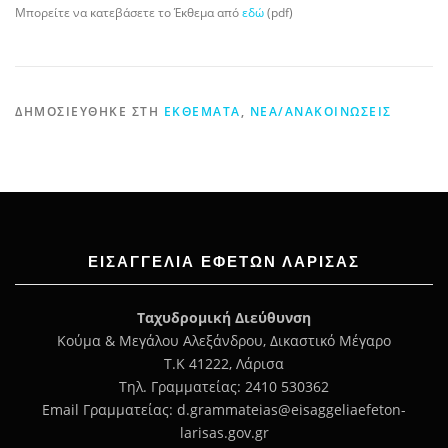
Μπορείτε να κατεβάσετε το Έκθεμα από
εδώ
(pdf)
ΔΗΜΟΣΙΕΎΘΗΚΕ ΣΤΗ
ΕΚΘΈΜΑΤΑ
,
ΝΈΑ/ΑΝΑΚΟΙΝΏΣΕΙΣ
ΕΙΣΑΓΓΕΛΊΑ ΕΦΕΤΏΝ ΛΆΡΙΣΑΣ
Ταχυδρομική Διεύθυνση
Κούμα & Μεγάλου Αλεξάνδρου, Δικαστικό Μέγαρο
Τ.Κ 41222, Λάρισα
Τηλ. Γραμματείας: 2410 530362
Email Γραμματείας: d.grammateias@eisaggeliaefeton-
larisas.gov.gr