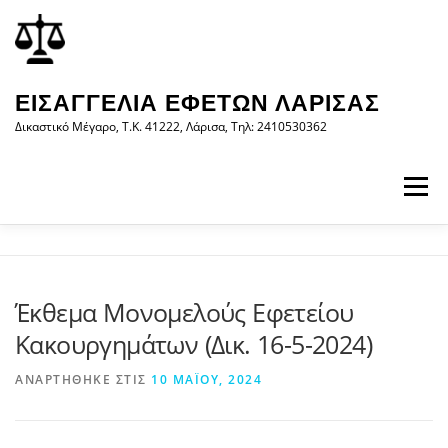
Προχωρήστε
περιεχόμενο
στο
περιεχόμενο
ΕΙΣΑΓΓΕΛΊΑ ΕΦΕΤΏΝ ΛΆΡΙΣΑΣ
Δικαστικό Μέγαρο, Τ.Κ. 41222, Λάρισα, Τηλ: 2410530362
Μενού
ΑΡΧΙΚΉ
Η ΕΙΣΑΓΓΕΛΊΑ
ΝΟΜΟΛΟΓΊΑ
Έκθεμα Μονομελούς Εφετείου
Κακουργημάτων (Δικ. 16-5-2024)
ΝΈΑ/ΑΝΑΚΟΙΝΏΣΕΙΣ
ΈΝΤΥΠΑ
ΑΝΑΡΤΉΘΗΚΕ ΣΤΙΣ
10 ΜΑΪ́ΟΥ, 2024
WEB-ΥΠΗΡΕΣΊΕΣ
ΕΠΙΚΟΙΝΩΝΊΑ