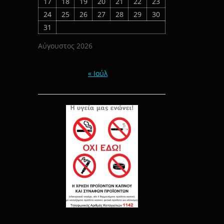
17
18
19
20
21
22
23
24
25
26
27
28
29
30
31
Αύγουστος 2026
« Ιούλ