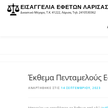
στο
Προχωρήστε
περιεχόμενο
ΕΙΣΑΓΓΕΛΊΑ ΕΦΕΤΏΝ ΛΆΡΙΣΑ
στο
Δικαστικό Μέγαρο, Τ.Κ. 41222, Λάρισα, Τηλ: 2410530362
περιεχόμενο
Έκθεμα Πενταμελούς Εφ
ΑΝΑΡΤΉΘΗΚΕ ΣΤΙΣ
14 ΣΕΠΤΕΜΒΡΊΟΥ, 2023
Μπορείτε να κατεβάσετε το Έκθεμα από εδώ (
pdf