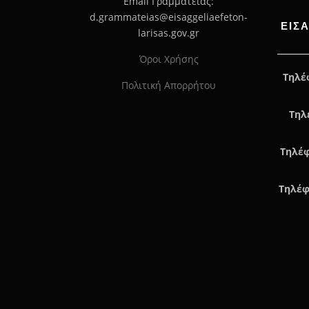
Email Γραμματείας:
d.grammateias@eisaggeliaefeton-
ΕΙΣ
larisas.gov.gr
Όροι Χρήσης
Τηλέ
Πολιτική Απορρήτου
Τηλ
Τηλέφ
Τηλέφ