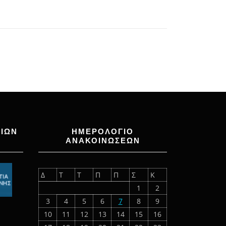
ΙΩΝ
ΗΜΕΡΟΛΟΓΙΟ
ΑΝΑΚΟΙΝΩΣΕΩΝ
Δ
Τ
Τ
Π
Π
Σ
Κ
1
2
3
4
5
6
7
8
9
10
11
12
13
14
15
16