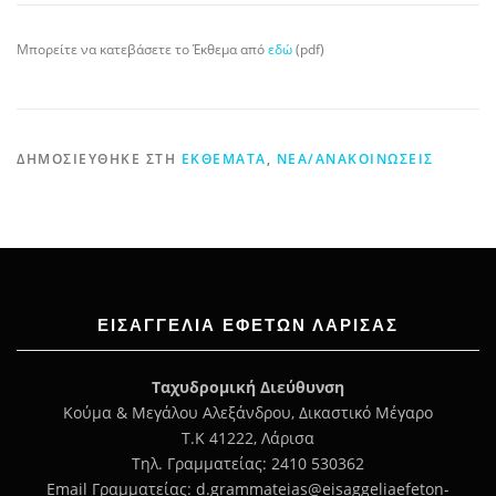
Μπορείτε να κατεβάσετε το Έκθεμα από
εδώ
(pdf)
ΔΗΜΟΣΙΕΎΘΗΚΕ ΣΤΗ
ΕΚΘΈΜΑΤΑ
,
ΝΈΑ/ΑΝΑΚΟΙΝΏΣΕΙΣ
ΕΙΣΑΓΓΕΛΊΑ ΕΦΕΤΏΝ ΛΆΡΙΣΑΣ
Ταχυδρομική Διεύθυνση
Κούμα & Μεγάλου Αλεξάνδρου, Δικαστικό Μέγαρο
Τ.Κ 41222, Λάρισα
Τηλ. Γραμματείας: 2410 530362
Email Γραμματείας: d.grammateias@eisaggeliaefeton-