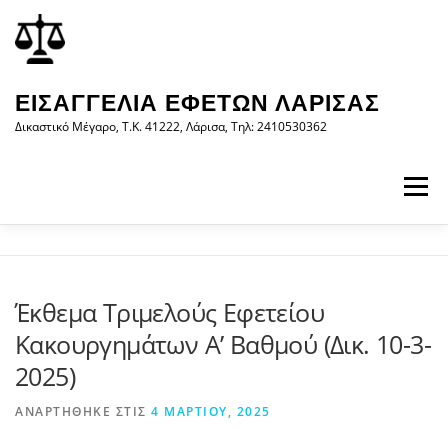
Προχωρήστε
περιεχόμενο
στο
περιεχόμενο
ΕΙΣΑΓΓΕΛΊΑ ΕΦΕΤΏΝ ΛΆΡΙΣΑΣ
Δικαστικό Μέγαρο, Τ.Κ. 41222, Λάρισα, Τηλ: 2410530362
Μενού
ΑΡΧΙΚΉ
Η ΕΙΣΑΓΓΕΛΊΑ
ΝΟΜΟΛΟΓΊΑ
Έκθεμα Τριμελούς Εφετείου
Κακουργημάτων A’ Βαθμού (Δικ. 10-3-
ΝΈΑ/ΑΝΑΚΟΙΝΏΣΕΙΣ
ΈΝΤΥΠΑ
2025)
ΑΝΑΡΤΉΘΗΚΕ ΣΤΙΣ
4 ΜΑΡΤΊΟΥ, 2025
WEB-ΥΠΗΡΕΣΊΕΣ
ΕΠΙΚΟΙΝΩΝΊΑ