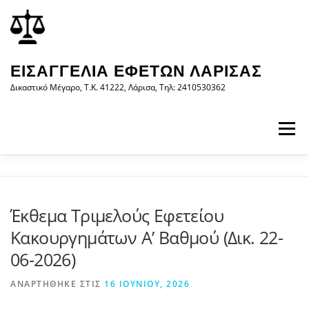
Προχωρήστε
περιεχόμενο
στο
περιεχόμενο
ΕΙΣΑΓΓΕΛΊΑ ΕΦΕΤΏΝ ΛΆΡΙΣΑΣ
Δικαστικό Μέγαρο, Τ.Κ. 41222, Λάρισα, Τηλ: 2410530362
Μενού
ΑΡΧΙΚΉ
Η ΕΙΣΑΓΓΕΛΊΑ
ΝΟΜΟΛΟΓΊΑ
Έκθεμα Τριμελούς Εφετείου
Κακουργημάτων A’ Βαθμού (Δικ. 22-
ΝΈΑ/ΑΝΑΚΟΙΝΏΣΕΙΣ
ΈΝΤΥΠΑ
06-2026)
ΑΝΑΡΤΉΘΗΚΕ ΣΤΙΣ
16 ΙΟΥΝΊΟΥ, 2026
WEB-ΥΠΗΡΕΣΊΕΣ
ΕΠΙΚΟΙΝΩΝΊΑ