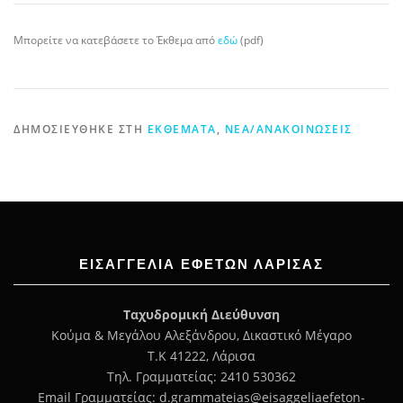
Μπορείτε να κατεβάσετε το Έκθεμα από
εδώ
(pdf)
ΔΗΜΟΣΙΕΎΘΗΚΕ ΣΤΗ
ΕΚΘΈΜΑΤΑ
,
ΝΈΑ/ΑΝΑΚΟΙΝΏΣΕΙΣ
ΕΙΣΑΓΓΕΛΊΑ ΕΦΕΤΏΝ ΛΆΡΙΣΑΣ
Ταχυδρομική Διεύθυνση
Κούμα & Μεγάλου Αλεξάνδρου, Δικαστικό Μέγαρο
Τ.Κ 41222, Λάρισα
Τηλ. Γραμματείας: 2410 530362
Email Γραμματείας: d.grammateias@eisaggeliaefeton-