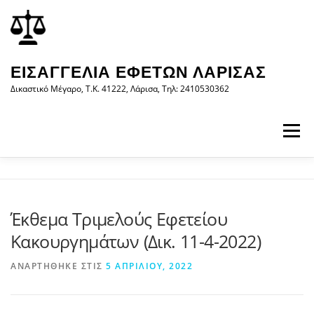
Προχωρήστε
περιεχόμενο
στο
περιεχόμενο
ΕΙΣΑΓΓΕΛΊΑ ΕΦΕΤΏΝ ΛΆΡΙΣΑΣ
Δικαστικό Μέγαρο, Τ.Κ. 41222, Λάρισα, Τηλ: 2410530362
Μενού
ΑΡΧΙΚΉ
Η ΕΙΣΑΓΓΕΛΊΑ
ΝΟΜΟΛΟΓΊΑ
Έκθεμα Τριμελούς Εφετείου
Κακουργημάτων (Δικ. 11-4-2022)
ΝΈΑ/ΑΝΑΚΟΙΝΏΣΕΙΣ
ΈΝΤΥΠΑ
ΑΝΑΡΤΉΘΗΚΕ ΣΤΙΣ
5 ΑΠΡΙΛΊΟΥ, 2022
WEB-ΥΠΗΡΕΣΊΕΣ
ΕΠΙΚΟΙΝΩΝΊΑ