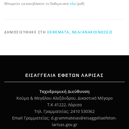
Μπορείτε να κατεβάσετε το Έκθεμα από
εδώ
(pdf)
ΔΗΜΟΣΙΕΎΘΗΚΕ ΣΤΗ
ΕΚΘΈΜΑΤΑ
,
ΝΈΑ/ΑΝΑΚΟΙΝΏΣΕΙΣ
ΕΙΣΑΓΓΕΛΊΑ ΕΦΕΤΏΝ ΛΆΡΙΣΑΣ
Ταχυδρομική Διεύθυνση
Κούμα & Μεγάλου Αλεξάνδρου, Δικαστικό Μέγαρο
Τ.Κ 41222, Λάρισα
Τηλ. Γραμματείας: 2410 530362
Email Γραμματείας: d.grammateias@eisaggeliaefeton-
larisas.gov.gr