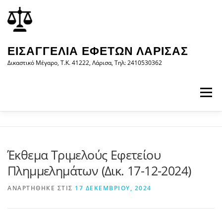
Προχωρήστε
περιεχόμενο
στο
περιεχόμενο
ΕΙΣΑΓΓΕΛΊΑ ΕΦΕΤΏΝ ΛΆΡΙΣΑΣ
Δικαστικό Μέγαρο, Τ.Κ. 41222, Λάρισα, Τηλ: 2410530362
Μενού
ΑΡΧΙΚΉ
Η ΕΙΣΑΓΓΕΛΊΑ
ΝΟΜΟΛΟΓΊΑ
Έκθεμα Τριμελούς Εφετείου
Πλημμελημάτων (Δικ. 17-12-2024)
ΝΈΑ/ΑΝΑΚΟΙΝΏΣΕΙΣ
ΈΝΤΥΠΑ
ΑΝΑΡΤΉΘΗΚΕ ΣΤΙΣ
17 ΔΕΚΕΜΒΡΊΟΥ, 2024
WEB-ΥΠΗΡΕΣΊΕΣ
ΕΠΙΚΟΙΝΩΝΊΑ