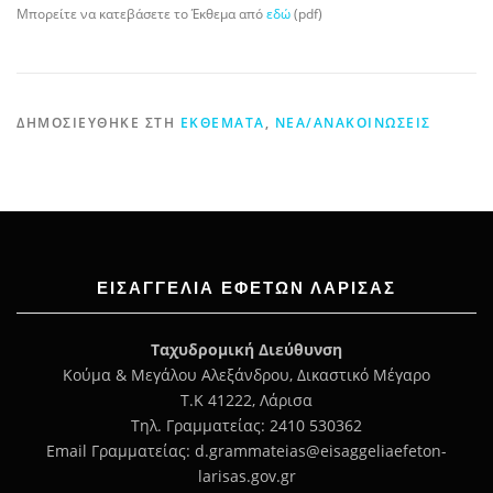
Μπορείτε να κατεβάσετε το Έκθεμα από
εδώ
(pdf)
ΔΗΜΟΣΙΕΎΘΗΚΕ ΣΤΗ
ΕΚΘΈΜΑΤΑ
,
ΝΈΑ/ΑΝΑΚΟΙΝΏΣΕΙΣ
ΕΙΣΑΓΓΕΛΊΑ ΕΦΕΤΏΝ ΛΆΡΙΣΑΣ
Ταχυδρομική Διεύθυνση
Κούμα & Μεγάλου Αλεξάνδρου, Δικαστικό Μέγαρο
Τ.Κ 41222, Λάρισα
Τηλ. Γραμματείας: 2410 530362
Email Γραμματείας: d.grammateias@eisaggeliaefeton-
larisas.gov.gr