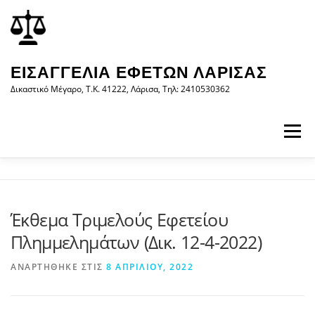
Προχωρήστε
περιεχόμενο
στο
περιεχόμενο
ΕΙΣΑΓΓΕΛΊΑ ΕΦΕΤΏΝ ΛΆΡΙΣΑΣ
Δικαστικό Μέγαρο, Τ.Κ. 41222, Λάρισα, Τηλ: 2410530362
Μενού
ΑΡΧΙΚΉ
Η ΕΙΣΑΓΓΕΛΊΑ
ΝΟΜΟΛΟΓΊΑ
Έκθεμα Τριμελούς Εφετείου
Πλημμελημάτων (Δικ. 12-4-2022)
ΝΈΑ/ΑΝΑΚΟΙΝΏΣΕΙΣ
ΈΝΤΥΠΑ
ΑΝΑΡΤΉΘΗΚΕ ΣΤΙΣ
8 ΑΠΡΙΛΊΟΥ, 2022
WEB-ΥΠΗΡΕΣΊΕΣ
ΕΠΙΚΟΙΝΩΝΊΑ