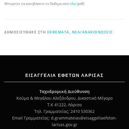
Μπορείτε να κατεβάσετε το Έκθεμα από
εδώ
(pdf)
ΔΗΜΟΣΙΕΎΘΗΚΕ ΣΤΗ
ΕΚΘΈΜΑΤΑ
,
ΝΈΑ/ΑΝΑΚΟΙΝΏΣΕΙΣ
ΕΙΣΑΓΓΕΛΊΑ ΕΦΕΤΏΝ ΛΆΡΙΣΑΣ
Ταχυδρομική Διεύθυνση
Κούμα & Μεγάλου Αλεξάνδρου, Δικαστικό Μέγαρο
Τ.Κ 41222, Λάρισα
Τηλ. Γραμματείας: 2410 530362
Email Γραμματείας: d.grammateias@eisaggeliaefeton-
larisas.gov.gr