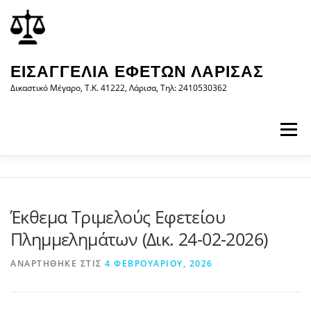
Προχωρήστε
περιεχόμενο
στο
περιεχόμενο
ΕΙΣΑΓΓΕΛΊΑ ΕΦΕΤΏΝ ΛΆΡΙΣΑΣ
Δικαστικό Μέγαρο, Τ.Κ. 41222, Λάρισα, Τηλ: 2410530362
Μενού
ΑΡΧΙΚΉ
Η ΕΙΣΑΓΓΕΛΊΑ
ΝΟΜΟΛΟΓΊΑ
Έκθεμα Τριμελούς Εφετείου
Πλημμελημάτων (Δικ. 24-02-2026)
ΝΈΑ/ΑΝΑΚΟΙΝΏΣΕΙΣ
ΈΝΤΥΠΑ
ΑΝΑΡΤΉΘΗΚΕ ΣΤΙΣ
4 ΦΕΒΡΟΥΑΡΊΟΥ, 2026
WEB-ΥΠΗΡΕΣΊΕΣ
ΕΠΙΚΟΙΝΩΝΊΑ