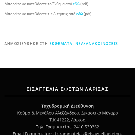
Μπορείτε να κατεβάσετε το Έκθεμα από
εδώ
(pdf)
Μπορείτε να κατεβάσετε τις Αιτήσεις από
ε
δώ
(pdf)
ΔΗΜΟΣΙΕΎΘΗΚΕ ΣΤΗ
ΕΚΘΈΜΑΤΑ
,
ΝΈΑ/ΑΝΑΚΟΙΝΏΣΕΙΣ
ΕΙΣΑΓΓΕΛΊΑ ΕΦΕΤΏΝ ΛΆΡΙΣΑΣ
Ταχυδρομική Διεύθυνση
Κούμα & Μεγάλου Αλεξάνδρου, Δικαστικό Μέγαρο
Τ.Κ 41222, Λάρισα
Τηλ. Γραμματείας: 2410 530362
Email Γραμματείας: d.grammateias@eisaggeliaefeton-