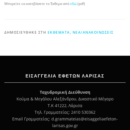
Μπορείτε να κατεβάσετε το Έκθεμα από
εδώ
(pdf)
ΔΗΜΟΣΙΕΎΘΗΚΕ ΣΤΗ
ΕΚΘΈΜΑΤΑ
,
ΝΈΑ/ΑΝΑΚΟΙΝΏΣΕΙΣ
ΕΙΣΑΓΓΕΛΊΑ ΕΦΕΤΏΝ ΛΆΡΙΣΑΣ
Ταχυδρομική Διεύθυνση
Κούμα & Μεγάλου Αλεξάνδρου, Δικαστικό Μέγαρο
Τ.Κ 41222, Λάρισα
Τηλ. Γραμματείας: 2410 530362
Email Γραμματείας: d.grammateias@eisaggeliaefeton-
larisas.gov.gr