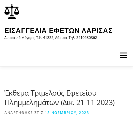
Προχωρήστε
περιεχόμενο
στο
περιεχόμενο
ΕΙΣΑΓΓΕΛΊΑ ΕΦΕΤΏΝ ΛΆΡΙΣΑΣ
Δικαστικό Μέγαρο, Τ.Κ. 41222, Λάρισα, Τηλ: 2410530362
Μενού
ΑΡΧΙΚΉ
Η ΕΙΣΑΓΓΕΛΊΑ
ΝΟΜΟΛΟΓΊΑ
Έκθεμα Τριμελούς Εφετείου
Πλημμελημάτων (Δικ. 21-11-2023)
ΝΈΑ/ΑΝΑΚΟΙΝΏΣΕΙΣ
ΈΝΤΥΠΑ
ΑΝΑΡΤΉΘΗΚΕ ΣΤΙΣ
13 ΝΟΕΜΒΡΊΟΥ, 2023
WEB-ΥΠΗΡΕΣΊΕΣ
ΕΠΙΚΟΙΝΩΝΊΑ