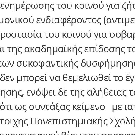
 ενημέρωσης του κοινού για ζ
ημονικού ενδιαφέροντος (αντιμ
 προστασία του κοινού για σοβα
και της ακαδημαϊκής επίδοσης 
ων συκοφαντικής δυσφήμησης
 δεν μπορεί να θεμελιωθεί το έ
σης, ενόψει δε της αλήθειας 
ότι ως συντάξας κείμενο με ια
στοιχης Πανεπιστημιακής Σχολή