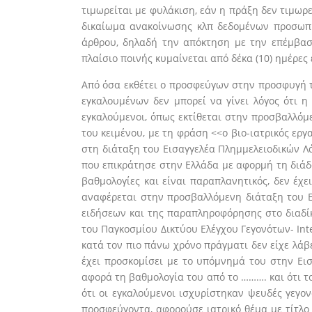
τιμωρείται με φυλάκιση, εάν η πράξη δεν τιμωρ
δικαίωμα ανακοίνωσης κλπ δεδομένων προσωπι
άρθρου, δηλαδή την απόκτηση με την επέμβασ
πλαίσιο ποινής κυμαίνεται από δέκα (10) ημέρες
Από όσα εκθέτει ο προσφεύγων στην προσφυγή τ
εγκαλουμένων δεν μπορεί να γίνει λόγος ότι η
εγκαλούμενοι, όπως εκτίθεται στην προσβαλλόμ
του κειμένου, με τη φράση <<ο βιο-ιατρικός ερ
στη διάταξη του Εισαγγελέα Πλημμελειοδικών Λά
που επικράτησε στην Ελλάδα με αφορμή τη διάδο
βαθμολογίες και είναι παραπλανητικός, δεν έχε
αναφέρεται στην προσβαλλόμενη διάταξη του Ε
ειδήσεων και της παραπληροφόρησης στο διαδίκτ
του Παγκοσμίου Δικτύου Ελέγχου Γεγονότων- Int
κατά τον πιο πάνω χρόνο πράγματι δεν είχε λάβ
έχει προσκομίσει με το υπόμνημά του στην Εισ
αφορά τη βαθμολογία του από το ………. και ότι τ
ότι οι εγκαλούμενοι ισχυρίστηκαν ψευδές γεγο
προσφεύγοντα, αφορούσε ιατρικό θέμα με τίτλο 