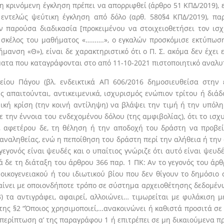
η κρινόμενη έγκληση πρέπει να απορριφθεί (άρθρο 51 ΚΠΔ/2019),
 εντελώς ψεύτικη έγκληση από δόλο (αρθ. 580§4 ΚΠΔ/2019), π
παρούσα διαδικασία [προκειμένου να στοιχειοθετήσει τον ισχ
 σκέλος του μαθήματος «……….», ο εγκαλών προσκόμισε εκτύπωση
ήμανση «Θ»), είναι δε χαρακτηριστικό ότι ο Π. Σ. ακόμα δεν έχε
ατα που καταγράφονται στο από 11-10-2021 πιστοποιητικό αναλυτ
είου Πάγου (βλ. ενδεικτικά ΑΠ 606/2016 δημοσιευθείσα στην 
απαιτούνται, αντικειμενικά, ισχυρισμός ενώπιον τρίτου ή διάδο
ενική κρίση (την κοινή αντίληψη) να βλάψει την τιμή ή την υπόλη
ε την έννοια του ενδεχομένου δόλου (της αμφιβολίας), ότι το ισ
 αφετέρου δε, τη θέληση ή την αποδοχή του δράστη να προβεί
αναληθείας, ενώ η πεποίθηση του δράστη περί την αλήθεια ή την 
εγονός είναι ψευδές και ο υπαίτιος γνώριζε ότι αυτό είναι ψευδέ
δε τη διάταξη του άρθρου 366 παρ. 1 ΠΚ: Αν το γεγονός του άρθ
 οικογενειακού ή του ιδιωτικού βίου που δεν θίγουν το δημόσι
βαίνει με οποιονδήποτε τρόπο σε σύστημα αρχειοθέτησης δεδομέ
τα αντιγράφει, αφαιρεί, αλλοιώνει… τιμωρείται με φυλάκιση μέχ
ς της §2 “Όποιος χρησιμοποιεί,…ανακοινώνει ή καθιστά προσιτά
περίπτωση α’ της παραγράφου 1 ή επιτρέπει σε μη δικαιούμενα