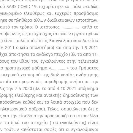
ϊού SARS COVID-19, ισχυρίστηκε και πάλι ψευδώς
συγκεκριμένο ελευθέρως και ευχερώς προσβάσιμο
τηκε σε πληθώρα άλλων διαδικτυακών ιστοτόπων,
με αυτό τον τρόπο. Ο ιστότοπος ……………. απλά το
εται ψευδώς ως πτυχιούχος ιατρικών εργαστηρίων
ις) είναι απλά απόφοιτος Επαγγελματικού Λυκείου
-6-2011 οικείο απολυτήριο) και από την 1-9-2011
χει αποκτήσει το ανάλογο πτυχίο (βλ. το από 11-
ους του ιδίου του εγκαλούντος στην τελευταία
 στο προπτυχιακό μάθημα «…………..» του Τμήματος
ωτερικού χειρισμού της διαδικασίας ανάρτησης
ευταία εκ προφανούς παραδρομής ανήρτησε την
ις την 7-5-2020 (βλ. το από 4-10-2021 υπόμνημα
δρομής ελεύθερης και ανοικτής δημοσίευσης των
προσώπων καθώς και τα λοιπά στοιχεία που δεν
λεκτρονικού άρθρου). Τέλος, σημειώνεται ότι ο
ς για την είσοδο στην προσωπική του ιστοσελίδα
τα δικά του στοιχεία (του εγκαλούντος) είναι
ν τούτων καθίσταται σαφές ότι οι εγκαλούμενοι