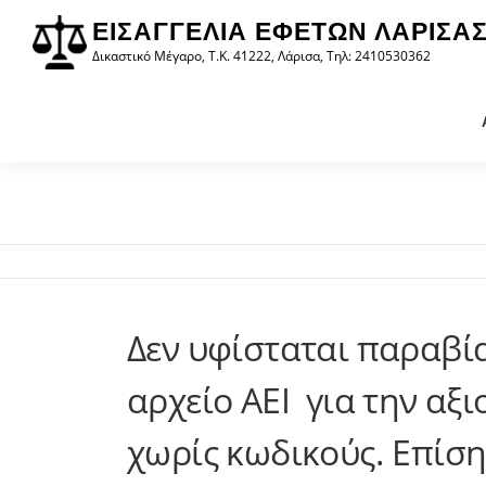
στο
Προχωρήστε
περιεχόμενο
ΕΙΣΑΓΓΕΛΊΑ ΕΦΕΤΏΝ ΛΆΡΙΣΑ
στο
Δικαστικό Μέγαρο, Τ.Κ. 41222, Λάρισα, Τηλ: 2410530362
περιεχόμενο
Δεν υφίσταται παραβ
αρχείο ΑΕΙ για την α
χωρίς κωδικούς. Επίση