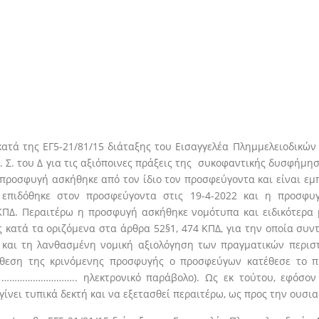
ατά της ΕΓ5-21/81/15 διάταξης του Εισαγγελέα Πλημμελειοδικών 
 Α. Σ. του Δ για τις αξιόποινες πράξεις της συκοφαντικής δυσφήμ
προσφυγή ασκήθηκε από τον ίδιο τον προσφεύγοντα και είναι ε
 επιδόθηκε στον προσφεύγοντα στις 19-4-2022 και η προσφυγ
ΚΠΔ. Περαιτέρω η προσφυγή ασκήθηκε νομότυπα και ειδικότερα 
κατά τα οριζόμενα στα άρθρα 52§1, 474 ΚΠΔ, για την οποία συντ
 και τη λανθασμένη νομική αξιολόγηση των πραγματικών περιστ
τάθεση της κρινόμενης προσφυγής ο προσφεύγων κατέθεσε το 
 ……………………….. ηλεκτρονικό παράβολο). Ως εκ τούτου, εφόσον 
ίνει τυπικά δεκτή και να εξετασθεί περαιτέρω, ως προς την ουσι