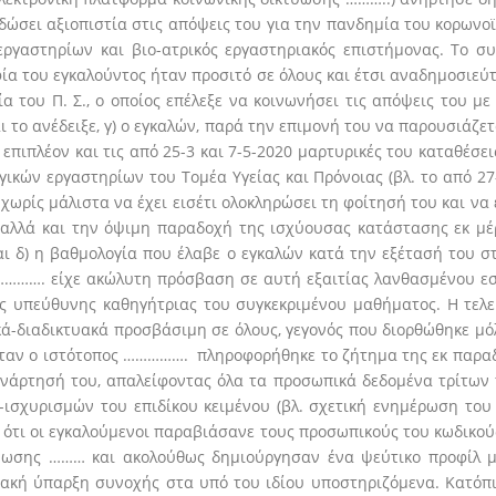
δώσει αξιοπιστία στις απόψεις του για την πανδημία του κορωνο
 εργαστηρίων και βιο-ατρικός εργαστηριακός επιστήμονας. Το 
ία του εγκαλούντος ήταν προσιτό σε όλους και έτσι αναδημοσιεύ
α του Π. Σ., ο οποίος επέλεξε να κοινωνήσει τις απόψεις του 
ι το ανέδειξε, γ) ο εγκαλών, παρά την επιμονή του να παρουσιάζ
 επιπλέον και τις από 25-3 και 7-5-2020 μαρτυρικές του καταθέσε
γικών εργαστηρίων του Τομέα Υγείας και Πρόνοιας (βλ. το από 27
ρίς μάλιστα να έχει εισέτι ολοκληρώσει τη φοίτησή του και να έ
 αλλά και την όψιμη παραδοχή της ισχύουσας κατάστασης εκ μέρ
αι δ) η βαθμολογία που έλαβε ο εγκαλών κατά την εξέτασή του
……………. είχε ακώλυτη πρόσβαση σε αυτή εξαιτίας λανθασμένου εσ
ης υπεύθυνης καθηγήτριας του συγκεκριμένου μαθήματος. Η τελ
ά-διαδικτυακά προσβάσιμη σε όλους, γεγονός που διορθώθηκε μόλ
ι όταν ο ιστότοπος ……………. πληροφορήθηκε το ζήτημα της εκ παρα
ανάρτησή του, απαλείφοντας όλα τα προσωπικά δεδομένα τρίτων 
ισχυρισμών του επιδίκου κειμένου (βλ. σχετική ενημέρωση του η
 ότι οι εγκαλούμενοι παραβιάσανε τους προσωπικούς του κωδικού
ύωσης ……… και ακολούθως δημιούργησαν ένα ψεύτικο προφίλ με 
ιακή ύπαρξη συνοχής στα υπό του ιδίου υποστηριζόμενα. Κατόπι