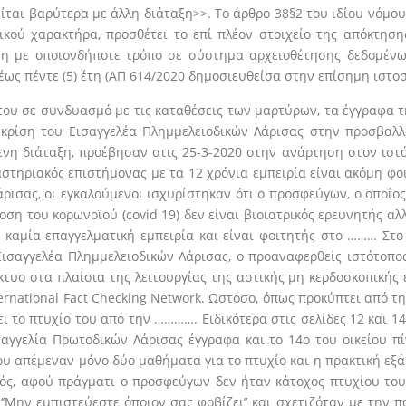
είται βαρύτερα με άλλη διάταξη>>. Το άρθρο 38§2 του ιδίου νόμου
κού χαρακτήρα, προσθέτει το επί πλέον στοιχείο της απόκτηση
η με οποιονδήποτε τρόπο σε σύστημα αρχειοθέτησης δεδομέν
 έως πέντε (5) έτη (ΑΠ 614/2020 δημοσιευθείσα στην επίσημη ιστο
ου σε συνδυασμό με τις καταθέσεις των μαρτύρων, τα έγγραφα τη
 κρίση του Εισαγγελέα Πλημμελειοδικών Λάρισας στην προσβαλλ
ενη διάταξη, προέβησαν στις 25-3-2020 στην ανάρτηση στον ιστό
γαστηριακός επιστήμονας με τα 12 χρόνια εμπειρία είναι ακόμη φο
ρισας, οι εγκαλούμενοι ισχυρίστηκαν ότι ο προσφεύγων, ο οποίος
ση του κορωνοϊού (covid 19) δεν είναι βιοιατρικός ερευνητής αλ
ι καμία επαγγελματική εμπειρία και είναι φοιτητής στο ……… Στο
ισαγγελέα Πλημμελειοδικών Λάρισας, ο προαναφερθείς ιστότοπ
υο στα πλαίσια της λειτουργίας της αστικής μη κερδοσκοπικής 
ernational Fact Checking Network. Ωστόσο, όπως προκύπτει από τη
ει το πτυχίο του από την …………. Ειδικότερα στις σελίδες 12 και 
αγγελία Πρωτοδικών Λάρισας έγγραφα και το 14ο του οικείου π
ου απέμεναν μόνο δύο μαθήματα για το πτυχίο και η πρακτική εξά
νός, αφού πράγματι ο προσφεύγων δεν ήταν κάτοχος πτυχίου το
‘’Μην εμπιστεύεστε όποιον σας φοβίζει’’ και σχετιζόταν με την 