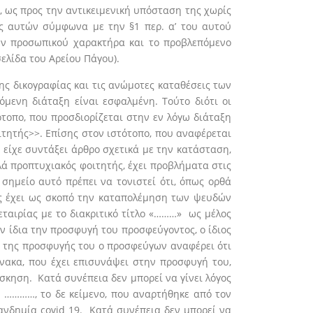
, ως προς την αντικειμενική υπόσταση της χωρίς
ς αυτών σύμφωνα με την §1 περ. α’ του αυτού
ων προσωπικού χαρακτήρα και το προβλεπόμενο
σελίδα του Αρείου Πάγου).
ς δικογραφίας και τις ανώμοτες καταθέσεις των
όμενη διάταξη είναι εσφαλμένη. Τούτο διότι οι
τοπο, που προσδιορίζεται στην εν λόγω διάταξη
ιτητής>>. Επίσης στον ιστότοπο, που αναφέρεται
 είχε συντάξει άρθρο σχετικά με την κατάσταση,
λά προπτυχιακός φοιτητής, έχει προβλήματα στις
 σημείο αυτό πρέπει να τονιστεί ότι, όπως ορθά
ος έχει ως σκοπό την καταπολέμηση των ψευδών
εταιρίας με το διακριτικό τίτλο «………» ως μέλος
ν ίδια την προσφυγή του προσφεύγοντος, ο ίδιος
14 της προσφυγής του ο προσφεύγων αναφέρει ότι
ίνακα, που έχει επισυνάψει στην προσφυγή του,
σκηση. Κατά συνέπεια δεν μπορεί να γίνει λόγος
υ …………, το δε κείμενο, που αναρτήθηκε από τον
πανδημία covid 19. Κατά συνέπεια δεν μπορεί να