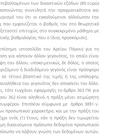
 επιβαλλομένων των δικαστικών εξόδων (80 ευρώ)
αραποιώντας συνειδητά την πραγματικότητα και
υρισμό του ότι οι εγκαλούμενοι αλλοίωσαν την
 που εμφανίζεται ο βαθμός του στο θεωρητικό
ι εξεταστεί επιτυχώς στο συγκεκριμένο μάθημα με
ικής βαθμολογίας που ο ίδιος προσκόμισε].
επίσημη ιστοσελίδα του Αρείου Πάγου) για τη
ση για κάποιον άλλον γεγονότος, το οποίο είναι
ψη του άλλου, υποκειμενικώς δε δόλος, ο οποίος
χυριζόμενο ή διαδιδόμενο γεγονός είναι πρόσφορο
 σε τέτοιο βλαπτικό της τιμής ή της υπόληψης
αναλήθεια του γεγονότος δεν αποκλείει τον δόλο.
ς, τότε τυγχάνει εφαρμογής το άρθρο 363 ΠΚ για
ρου 362 είναι αληθινό, η πράξη μένει ατιμώρητη
ο συμφέρον. Επιπλέον σύμφωνα με άρθρο 38§1 ν.
νων προσωπικού χαρακτήρα, και με την πράξη του
ρι ενός (1) έτους, εάν η πράξη δεν τιμωρείται
 σε μη δικαιούμενα πρόσωπα δεδομένα προσωπικού
 πρόσωπα να λάβουν γνώση των δεδομένων αυτών,