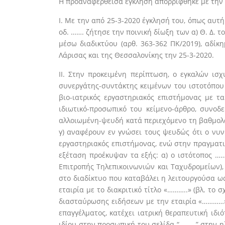
Η προαναφερθείσα έγκληση απορρίφθηκε με την υ
Ι. Με την από 25-3-2020 έγκλησή του, όπως αυτ
οδ. ……. ζήτησε την ποινική δίωξη των α) Θ. Δ. τ
μέσω διαδικτύου (αρθ. 363-362 ΠΚ/2019), αδίκη
Λάρισας και της Θεσσαλονίκης την 25-3-2020.
ΙΙ. Στην προκειμένη περίπτωση, ο εγκαλών ισχ
συνεργάτης-συντάκτης κειμένων του ιστοτόπου
βιο-ιατρικός εργαστηριακός επιστήμονας με τ
ιδιωτικό-προσωπικό του κείμενο-άρθρο, συνοδ
αλλοιωμένη-ψευδή κατά περιεχόμενο τη βαθμολ
γ) αναφέρουν εν γνώσει τους ψευδώς ότι ο νυν
εργαστηριακός επιστήμονας, ενώ στην πραγματικ
εξέταση προέκυψαν τα εξής: α) ο ιστότοπος ………
Επιτροπής Τηλεπικοινωνιών και Ταχυδρομείων)
στο διαδίκτυο που καταβάλει η λειτουργούσα ως
εταιρία με το διακριτικό τίτλο «………..» (βλ. τ
διασταύρωσης ειδήσεων με την εταιρία «…………»),
επαγγέλματος, κατέχει ιατρική θεραπευτική ιδι
ιδίου στην προσωπική του σελίδα “………” στην η