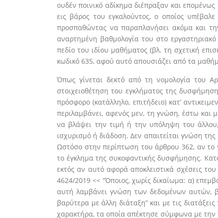
ουδέν ποινικό αδίκημα διέπραξαν και επομένως 
εις βάρος του εγκαλούντος, ο οποίος υπέβαλε
προσπαθώντας να παραπλανήσει ακόμα και την 
αναρτημένη βαθμολογία του στο εργαστηριακό
πεδίο του ιδίου μαθήματος (βλ. τη σχετική επισ
κωδικό 635, αφού αυτό απουσιάζει από τα μαθήμ
Όπως γίνεται δεκτό από τη νομολογία του Αρ
στοιχειοθέτηση του εγκλήματος της δυσφήμησης 
πρόσφορο (κατάλληλο, επιτήδειο) κατ’ αντικειμ
περιλαμβάνει, αφενός μεν, τη γνώση, έστω και μ
να βλάψει την τιμή ή την υπόληψη του άλλου,
ισχυρισμό ή διάδοση. Δεν απαιτείται γνώση της 
Ωστόσο στην περίπτωση του άρθρου 362, αν το γ
το έγκλημα της συκοφαντικής δυσφήμησης. Κατά 
εκτός αν αυτό αφορά αποκλειστικά σχέσεις του
4624/2019 << “Όποιος, χωρίς δικαίωμα: α) επεμ
αυτή λαμβάνει γνώση των δεδομένων αυτών, β) 
βαρύτερα με άλλη διάταξη” και με τις διατάξει
χαρακτήρα, τα οποία απέκτησε σύμφωνα με την 