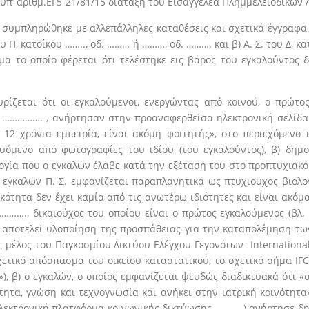
π’ αριθμ.ΕΓ5-21/81/15 διάταξη του Εισαγγελέα Πλημμελειοδικών Λά
ή συμπληρώθηκε με αλλεπάλληλες καταθέσεις και σχετικά έγγραφα 
ου Π, κατοίκου …….., οδ. ……… ή ………, οδ. ………. και β) Α. Σ. του Δ,
μα το οποίο φέρεται ότι τελέστηκε εις βάρος του εγκαλούντος 
υρίζεται ότι οι εγκαλούμενοι, ενεργώντας από κοινού, ο πρώτ
 ……………. , ανήρτησαν στην προαναφερθείσα ηλεκτρονική σελίδα έ
α 12 χρόνια εμπειρία, είναι ακόμη φοιτητής», στο περιεχόμεν
ευόμενο από φωτογραφίες του ιδίου (του εγκαλούντος), β) δημ
ογία που ο εγκαλών έλαβε κατά την εξέτασή του στο προπτυχι
 εγκαλών Π. Σ. εμφανίζεται παραπλανητικά ως πτυχιούχος βιολογ
ότητα δεν έχει καμία από τις ανωτέρω ιδιότητες και είναι ακόμ
……., δικαιούχος του οποίου είναι ο πρώτος εγκαλούμενος (βλ. 
, αποτελεί υλοποίηση της προσπάθειας για την καταπολέμηση 
 μέλος του Παγκοσμίου Δικτύου Ελέγχου Γεγονότων- Internationa
ο σχετικό απόσπασμα του οικείου καταστατικού, το σχετικό σήμα I
 β) ο εγκαλών, ο οποίος εμφανίζεται ψευδώς διαδικτυακά ότι «ασ
ότητα, γνώση και τεχνογνωσία και ανήκει στην ιατρική κοινότητ
λεκτρονική πλατφόρμα κοινωνικής δικτύωσης ………..) ανήρτησε δη