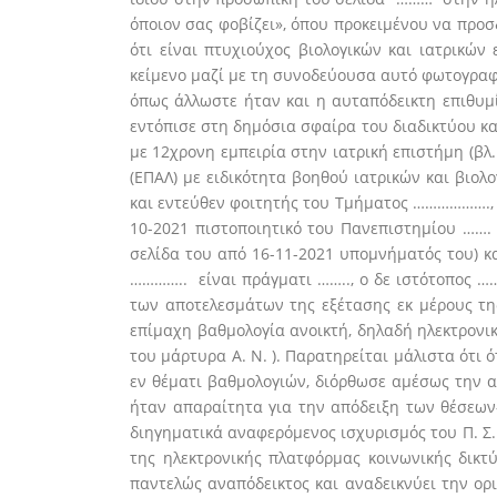
όποιον σας φοβίζει», όπου προκειμένου να προσ
ότι είναι πτυχιούχος βιολογικών και ιατρικών
κείμενο μαζί με τη συνοδεύουσα αυτό φωτογραφ
όπως άλλωστε ήταν και η αυταπόδεικτη επιθυμί
εντόπισε στη δημόσια σφαίρα του διαδικτύου κα
με 12χρονη εμπειρία στην ιατρική επιστήμη (βλ.
(ΕΠΑΛ) με ειδικότητα βοηθού ιατρικών και βιολο
και εντεύθεν φοιτητής του Τμήματος ………………., χω
10-2021 πιστοποιητικό του Πανεπιστημίου …….
σελίδα του από 16-11-2021 υπομνήματός του) κ
………….. είναι πράγματι …….., ο δε ιστότοπος 
των αποτελεσμάτων της εξέτασης εκ μέρους τ
επίμαχη βαθμολογία ανοικτή, δηλαδή ηλεκτρονικ
του μάρτυρα Α. Ν. ). Παρατηρείται μάλιστα ότ
εν θέματι βαθμολογιών, διόρθωσε αμέσως την 
ήταν απαραίτητα για την απόδειξη των θέσεων-
διηγηματικά αναφερόμενος ισχυρισμός του Π. Σ.
της ηλεκτρονικής πλατφόρμας κοινωνικής δικτ
παντελώς αναπόδεικτος και αναδεικνύει την ορ