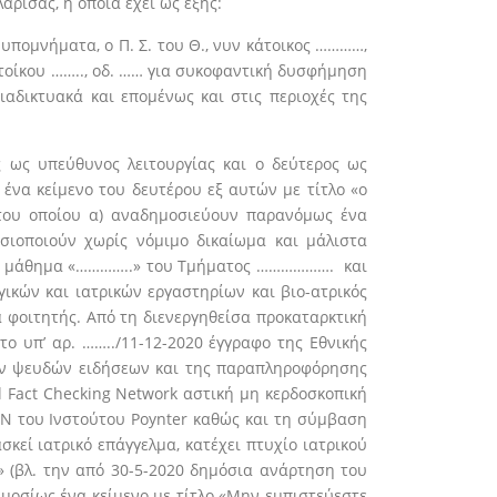
ρισας, η οποία έχει ως εξής:
υπομνήματα, ο Π. Σ. του Θ., νυν κάτοικος …………,
 κατοίκου …….., οδ. …… για συκοφαντική δυσφήμηση
διαδικτυακά και επομένως και στις περιοχές της
ος ως υπεύθυνος λειτουργίας και ο δεύτερος ως
να κείμενο του δευτέρου εξ αυτών με τίτλο «ο
ο του οποίου α) αναδημοσιεύουν παρανόμως ένα
οσιοποιούν χωρίς νόμιμο δικαίωμα και μάλιστα
ακό μάθημα «…………..» του Τμήματος ………………. και
ικών και ιατρικών εργαστηρίων και βιο-ατρικός
α φοιτητής. Από τη διενεργηθείσα προκαταρκτική
το υπ’ αρ. ……../11-12-2020 έγγραφο της Εθνικής
των ψευδών ειδήσεων και της παραπληροφόρησης
l Fact Checking Network αστική μη κερδοσκοπική
FCN του Ινστούτου Poynter καθώς και τη σύμβαση
κεί ιατρικό επάγγελμα, κατέχει πτυχίο ιατρικού
α» (βλ. την από 30-5-2020 δημόσια ανάρτηση του
μοσίως ένα κείμενο με τίτλο «Μην εμπιστεύεστε