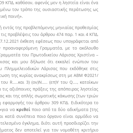
9 ΚΠΔ, καθόσον, αφενός μεν η ληστεία είναι ένα
ειμένω τον τρόπο της ουσιαστικής περάτωσης ως
ική ποινή».
ή εντός της προβλεπόμενης μηνιαίας προθεσμίας
τις προβλέψεις του άρθρου 474 παρ. 1 και 4 ΚΠΔ,
17.12.2021 έκθεση εφέσεως που υπογράφεται από
ν προαναφερόμενη Γραμματέα,
με το ακόλουθο
Γραμματέα του Πρωτοδικείου Λάρισας Χριστίνα –
ισας και μου δήλωσε ότι εκκαλεί ενώπιον του
υ Πλημμελειοδικών Λάρισας που εκδόθηκε στις
ράτωση της κυρίας ανακρίσεως στη με ΑΒΜ Φ2021/
ου R…..και 3) (ον)Ν….. (επ)Υ του Q…., κατοίκων
ις αξιόποινες πράξεις της απόπειρας ληστείας
ας και της απλής σωματικής κάκωσης [των τριών
η εφαρμογής του άρθρου 309 ΚΠΔ. Ειδικότερα το
«για να
κριθεί
ποιο από τα δύο αδικήματα [της
ι κατά συνέπεια ποιο όργανο είναι αρμόδιο να
τελεσμένο έγκλημα, διότι αυτή προσδιορίζει την
ματος δεν αποτελεί για τον νομοθέτη κριτήριο