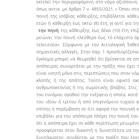
εκτελεί την περιγραφόμενη στο νόμο αξιόποινη 
όπως αντικ. με άρθρο 7 ν. 4855/2021, « Όπου στ
ποινή της ισόβιας κάθειρξης, επιβάλλεται κάθει
ετών ή κάθειρξη έως οκτώ (8) έτη, γ) αντί για 
την πηνή
της κάθειρξης έως δέκα (10) έτη επι
μειώνει την ποινή ελεύθερα έως τό ελάχιστο όρ
τελευταία». Σύμφωνα με την Αιτιολογική Έκθε
σημαντικές αλλαγές. Στην παρ. 1 προσδιορίζεσαι
έγκλημα μπορεί να θεωρηθεί ότι βρίσκεται σε α
απόπειρας συναρτάται με την πράξη που έχει τ
είναι νοητή μόνο στις περιπτώσεις που στον νό
κλοπής ή της απάτης. Τούτο είναι εφικτό ακ
ανθρωποκτονίας ή της σωματικής βλάβης. Στις 
του εννόμου αγαθού την ενέργεια η οποία, κατά
του ιδίου ή τρίτου ή από επιγενόμενο τυχαίο γ
επίσης η παρέμβαση σε ό,τι αφορά την ποινική 
επιβάλει για την απόπειρα πλήρη την ποινή του
ότι η απόπειρα έχει σε κάθε περίπτωση μειωμέν
προσφέρεται στον δικαστή η δυνατότητα να την 
Συντάγματος, συνδέεται με την πράξη που έχει