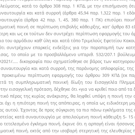
εύματος, κατά το άρθρο 308 παρ. 1 ΚΠΔ, με την επισήμανση ότι
αυτουργία και κατά συρροή (άρθρα 45,94 παρ. 1,322 παρ. 1 εδάφ.
αυτουργία (άρθρα 42 παρ. 1, 45, 380 παρ. 1 ΠΚ) επισύρει ποιν
ηματική ποινή σε περίπτωση επιβολής κάθειρξης, κατ’ άρθρο 83 ε
τερη και ως εκ τούτων δεν συντρέχει περίπτωση εφαρμογής του άρ
ο του αρμόδιου καθ’ ύλη και κατά τόπο Τριμελούς Εφετείου Κακου
ί ότι συντρέχουν επαρκείς ενδείξεις για την παραπομπή των κα
σας, το οποίο με το προσβαλλόμενο υπ’αριθ. 532/207.1
βούλευμ
021/….. δικογραφία που σχηματίσθηκε σε βάρος των κατηγορουμ
 συναυτουργία και κατά συρροή, της παράνομης οπλοφορίας, της
εν προκειμένω περίπτωση εφαρμογής του άρθρου 309 ΚΠΔ [εκ π
ετά τη συμπληρωματική ποινική δίωξη του Εισαγγελέα Πλημμελ
ην εισαγγελική πρόταση, δέχθηκε ότι «για να κριθεί ποιο από τα
τικό πέρας της κυρίας ανάκρισης, θα ληφθεί υπόψη η ποινή την ο
αι όχι η ηπιότερη ποινή της απόπειρας, η οποία ως ειδικότερη μ
ας αυτού. Έχοντας δε προς σύγκριση τα πιο πάνω εγκλήματα της
ηστείας κατά συναυτουργία με απειλούμενη ποινή κάθειρξη 5- 1
 τετελεσμένο έγκλημα ποινή, έκρινε ότι η αρπαγή είναι ήσσονος
ηματική ποινή, εκτός από την ισοβαρή στερητική της ελευθερίας π