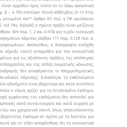
 είναι αρμόδιο προς τούτο το εν λόγω Δικαστική
 β – α ΠΚ) επισύρει ποινή κάθειρξης (5-15 έτη),
ή μειωμένη κατ* άρθρο 83 περ. γ ΠΚ (φυλάκιση
δ. τελ ΠΚ), δηλαδή η πρώτη πράξη είναι μείζονος
θρου 309 παρ. 1, 2 και 4 ΚΠΔ για τυχόν εισαγωγή
ργημάτων Λάρισας (άρθρα 111 παρ. 5,128 περ. α,
τηγορουμένων. Ακολούθως, η δικογραφία εισήχθη
α, κήρυξε εαυτό αναρμόδιο για την ουσιαστική
ένων για τις αξιόποινες πράξεις της απόπειρας
 οπλοχρησίας και της απλής σωματικής κάκωσης,
αραδρομής δεν αναφέρονται οι πλημμεληματικές
ειοδικών Λάρισας]. Ειδικότερα το εκ&ίλούμενο
 δύο αδικήματα είναι βαρύτερο και κατά συνέπεια
ποία ο νόμος ορίζει για το τετελεσμένο έγκλημα,
ορφή εμφάνισης του εγκλήματος δεν αποτελεί για
 αρπαγής κατά συναυτουργία και κατά συρροή με
5 ετών και χρηματική ποινή, όπως αποτυπώνονται
 βαρύτητας έγκλημα σε σχέση με τη ληστεία, για
οινή και εν τέλει αποφάνθηκε ότι το ουσιαστικό