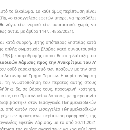
αυτό το δικαίωμα. Σε κάθε όμως περίπτωση είναι
ΚΠΔ, «ο εισαγγελέας εφετών μπορεί να προσβάλει
 λόγο, είτε νομικό είτε ουσιαστικό, χωρίς να
ως αντικ. με άρθρο 144 ν. 4855/2021).
αι κατά συρροή, Β]της απόπειρας ληστείας κατά
της απλής σωματικής βλάβης κατά συναυτουργία
παρ.1, 13β [εκ παραδρομής παρατίθεται η διάταξη του
ιοδικών Λάρισας προς την Ανακρίτρια του Α’
 τον ορθό χαρακτηρισμό των πράξεων με την από
 το Αστυνομικό Τμήμα Τεμπών. Η κυρία ανάκριση
αι τη γνωστοποίηση του πέρατος αυτής στους
βλήθηκε δε, σε βάρος τους, προσωρινή κράτηση,
ήματος του Πρωτοδικείου Λάρισας, με ημερομηνία
 διαβιβάστηκε στον Εισαγγελέα Πλημμελειοδικών
ία, από αυτόν [τον Εισαγγελέα Πλημμελειοδικών
ντρέχει εν προκειμένω περίπτωση εφαρμογής της
αγγελέας Εφετών Λάρισας, με το από 30.11.2021
εράτωση της κυρίας ανακρίσεως να κηρυχθεί από