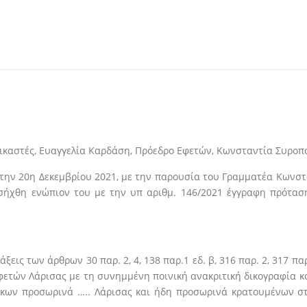
καστές, Ευαγγελία Καρδάση, Πρόεδρο Εφετών, Κωνσταντία Συροπο
την 20η Δεκεμβρίου 2021, με την παρουσία του Γραμματέα Κωνστα
ισήχθη ενώπιον του με την υπ αριθμ. 146/2021 έγγραφη πρότασ
ις των άρθρων 30 παρ. 2, 4, 138 παρ.1 εδ. β, 316 παρ. 2, 317 παρ.1
φετών Λάρισας με τη συνημμένη ποινική ανακριτική δικογραφία κατ
τοίκων προσωρινά ….. Λάρισας και ήδη προσωρινά κρατουμένων 