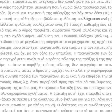
πράξη, τιμωρείται, αν to έγκλημα δεν ολοκληρώθηκε, με μειωμένη 
ον νόμο προβλέπεται μειωμένη ποινή χωρίς άλλο προσδιορισμό, το π
ρξη, β) αντί για την ποινή της κάθειρξης τουλάχιστον δέκα (10)
την ποινή της κάθειρξης επιβάλλεται φυλάκιση το
υλ
ά
χιστον ενός (
βάλλεται φυλάκιση τουλάχιστον ενός (1) έτους
ή
κάθειρξη έως έξ
ιό της. Αν ο νόμος προβλέπει σωρευτικά ποινή φυλάκισης και χ
ση στο σχέδιο νόμου «Κύρωση του Ποινικού Κώδιχα» [σελ.14], 
 ειδικότερα με μεγαλύτερη σαφήνεια το περιεχόμενο της αρχής εκ
πόπειρα μόνο όταν έχει πραγματωθεί ένα τμήμα της αντικειμενική
ελεστεί και όχι με τον δόλο του υπαιτίου. Η πραγμάτωση των όρ
μο περιγράφεται αναλυτικά ο τρόπος τέλεσης της πράξης ή της παρ
όμη κι όταν ο ακριβής τρόπος τέλεσης δεν περιγράφεται στο
περιπτώσεις αυτές ο δράστης αρχίζει να εκτελεί την περιγραφόμ
 τη συνήθη πορεία των πραγμάτων, είναι ικανή να επιφέρει την 
εγονός, όπως λ.χ. όταν πυροβολεί προς την πλευρά του θύματος,
κύρωση της απόπειρας. Η ισχύουσα διάταξη [ενν.του προϊσχύσαντ
 ολοκληρωμένου εγκλήματος. Η διάταξη αυτή έχει επικριθεί από τ
ο άδικο σε σχέση με το ολοκληρωμένο έγκλημα και για τον λόγο αυ
αντιμετωπίσει με πλήρη ποινή. Ο δεύτερος και ουσιωδέστερος λ
 τελεστεί και όχι με προγνωστικές κρίσεις σχετικά με τη συμπε