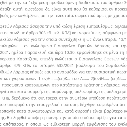
χθεί με την κατ’ εξαίρεση προβλεπόμενη διαδικασία του άρθρου 30
ταξη αυτή, αφετέρου δε, είναι αυτή που θα καθορίσει εν προκ
ψούς μεν καθείρξεως με την τελευταία, σωρευτικά όμως με χρηματ
φετών Λάρισας άσκησε την υπό κρίση έφεση εμπροθέσμως, δηλαδ
α σε συνδ με άρθρο 306 εδ. τελ. ΚΠΔ] και νομοτύπως, σύμφωνα με 
κείου Λάρισας για την οποία συντάχθηκε η ως άνω υπ’αριθ. 13/
απληρώνει τον κωλυόμενο Εισαγγελέα Εφετών Λάρισας και τη
.2021, ημέρα Παρασκευή και ώρα 10.30, εμφανίσθηκε σε μένα τη 
γορίτσα Καράτζιου, επειδή κωλύεται ο Εισαγγελέας Εφετών Λάρ
ρθρο 479 ΚΠΔ, το υπ’αριθ. 532/2021 βούλευμα του Συμβουλίο
ιοδικών Λάρισας κήρυξε εαυτό αναρμόδιο για την ουσιαστική πε
ατηγορουμένων 1 ov)H…….(επ)Κ… του A….., 2)(ον)Η….. (επ)Ν….. τ
 προσωρινά κρατουμένων στο Κατάστημα Κράτησης Λάρισας, για τ
ργία και κατά συρροή, της παράνομης οπλοφορίας, της οπλοχρησί
8 ΚΠΔ, δεχόμενο ότι συντρέχει στην ανωτέρω υπόθεση περίπτωσ
ρου αναφορά στην εισαγγελική πρόταση, δέχθηκε εσφαλμένα ότι 
αρπαγής κατά συναυτουργία και κατά συρροή] είναι βαρύτερο κα
ης, θα ληφθεί υπόψη η ποινή, την οποία ο νόμος ορίζει
για το
τε
ς απόπειρας, η οποία ως ειδικότερη μορφή εμφάνισης του εγκλή