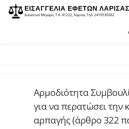
στο
Προχωρήστε
περιεχόμενο
ΕΙΣΑΓΓΕΛΊΑ ΕΦΕΤΏΝ ΛΆΡΙΣΑ
στο
Δικαστικό Μέγαρο, Τ.Κ. 41222, Λάρισα, Τηλ: 2410530362
περιεχόμενο
Αρμοδιότητα Συμβουλί
για να περατώσει την
αρπαγής (άρθρο 322 πα