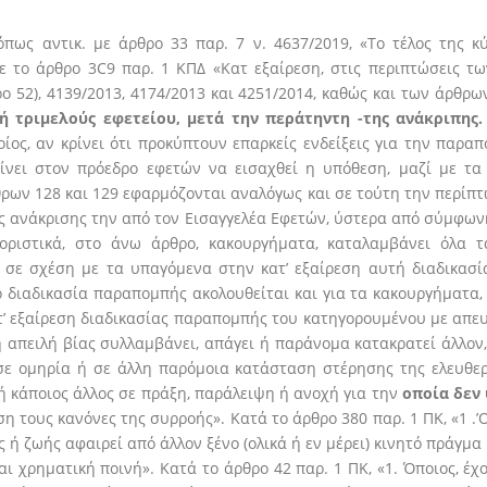
πως αντικ. με άρθρο 33 παρ. 7 ν. 4637/2019, «Το τέλος της 
 το άρθρο 3C9 παρ. 1 ΚΠΔ «Κατ εξαίρεση, στις περιπτώσεις τω
θρο 52), 4139/2013, 4174/2013 και 4251/2014, καθώς και των άρθρ
ή τριμελούς εφετείου, μετά την περάτηντη -της ανάκριπης
ίος, αν κρίνει ότι προκύπτουν επαρκείς ενδείξεις για την παρα
είνει στον πρόεδρο εφετών να εισαχθεί η υπόθεση, μαζί με τ
θρων 128 και 129 εφαρμόζονται αναλόγως και σε τούτη την περίπ
ας ανάκρισης την από τον Εισαγγελέα Εφετών, ύστερα από σύμφω
ιοριστικά, στο άνω άρθρο, κακουργήματα, καταλαμβάνει όλ
σε σχέση με τα υπαγόμενα στην κατ’ εξαίρεση αυτή διαδικασί
ό διαδικασία παραπομπής ακολουθείται και για τα κακουργήματα
’ εξαίρεση διαδικασίας παραπομπής του κατηγορουμένου με απευ
α ή απειλή βίας συλλαμβάνει, απάγει ή παράνομα κατακρατεί άλλον
 σε ομηρία ή σε άλλη παρόμοια κατάσταση στέρησης της ελευθερ
ή κάποιος άλλος σε πράξη, παράλειψη ή ανοχή για την
οποία δεν
η τους κανόνες της συρροής». Κατά το άρθρο 380 παρ. 1 ΠΚ, «1 .
 ή ζωής αφαιρεί από άλλον ξένο (ολικά ή εν μέρει) κινητό πράγμα 
αι χρηματική ποινή». Κατά το άρθρο 42 παρ. 1 ΠΚ, «1. Όποιος, έχ