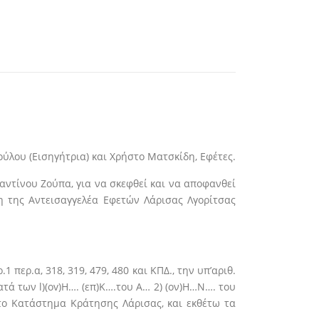
ύλου (Εισηγήτρια) και Χρήστο Ματσκίδη, Εφέτες.
ντίνου Ζούπα, για να σκεφθεί και να αποφανθεί
η της Αντεισαγγελέα Εφετών Λάρισας Λγορίτσας
 περ.α, 318, 319, 479, 480 και ΚΠΔ., την υπ’αριθ.
ά των l)(ov)H…. (επ)Κ….του A… 2) (ον)Η…Ν…. του
στο Κατάστημα Κράτησης Λάρισας, και εκθέτω τα