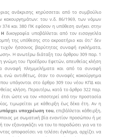
κύριας ανάκρισης κηρύσσεται από το συμβούλιο
ν κακουργημάτων: του ν.δ. 86/1969, των νόμων
ων 374 και 380 ΠΚ εφόσον η υπόθεση ανήκει στην
. Η
δικογραφία υποβάλλεται από τον εισαγγελέα
πομπή της υπόθεσης στο ακροατήριο και ότι” δεν
α τυχόν ήσσονος βαρύτητας συναφή εγκλήματα,
τωση». Η ανωτέρω διάταξη του άρθρου 309 παρ. 1
νη γνώμη του Προέδρου Εφετών, απευθείας κλήση
α τα συναφή πλημμελήματα και από τα συναφή
α, ενώ αντιθέτως, όταν το συναφές κακούργημα
, που υπάγονται στο άρθρο 309 του νέου ΚΠΔ και
θείας κλήση. Περαιτέρω, κατά το άρθρο 322 παρ.
, έτσι ώστε να τον «πσστερεί από την προστασία
ίας, τιμωρείται με κάθειρξη έως δέκα έτη. Αν η
 υπάρχει υποχρέωση του,
επιβάλλεται κάθειρξη,
’Οποιος με σωματική βία εναντίον προσώπου ή με
ή τον εξαναγκάζει να του to παραδώσει για να το
οντας αποφασίσει να τελέσει έγκλημα, αρχίζει να