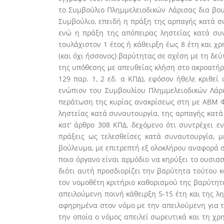
το Συμβούλιο Πλημμελειοδικών Λάρισας δια βουλ
Συμβούλιο, επειδή η πράξη της αρπαγής κατά συν
ενώ η πράξη της απόπειρας ληστείας κατά συν
τουλάχιστον 1 έτος ή κάθειρξη έως 8 έτη και χρ
(και όχι ήσσονος) βαρύτητας σε σχέση με τη δεύ
της υπόθεσης με απευθείας κλήση στο ακροατήρι
129 παρ. 1, 2 εδ. α ΚΠΔ), εφόσον ήθελε κριθε
ενώπιον του Συμβουλίου Πλημμελειοδικών Λάρι
περάτωση της κυρίας ανακρίσεως στη με ΑΒΜ Φ2
ληστείας κατά συναυτουργία, της αρπαγής κατά
κατ’ άρθρο 308 ΚΠΔ, δεχόμενο ότι συντρέχει 
πράξεις ως τελεσθείσες κατά συναυτουργία, μ
βούλευμα, με επιτρεπτή εξ ολοκλήρου αναφορά στ
ποιο όργανο είναι αρμόδιο να κηρύξει το ουσιασ
διότι αυτή προσδιορίζει την βαρύτητα τούτου κ
τον νομοθέτη κριτήριο καθορισμού της βαρύτητ
απειλούμενη ποινή κάθειρξη 5-15 έτη και της λ
αφηρημένα στον νόμο με την απειλούμενη για το
την οποία ο νόμος απειλεί σωρευτικά και τη χρ