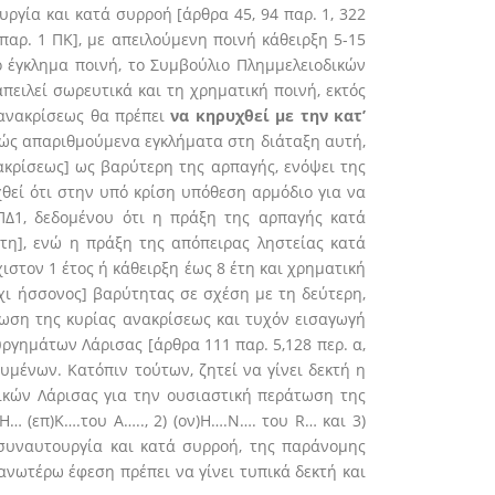
γία και κατά συρροή [άρθρα 45, 94 παρ. 1, 322
 παρ. 1 ΠΚ], με απειλούμενη ποινή κάθειρξη 5-15
 έγκλημα ποινή, το Συμβούλιο Πλημμελειοδικών
πειλεί σωρευτικά και τη χρηματική ποινή, εκτός
 ανακρίσεως θα πρέπει
να κηρυχθεί με την κατ’
ητώς απαριθμούμενα εγκλήματα στη διάταξη αυτή,
ακρίσεως] ως βαρύτερη της αρπαγής, ενόψει της
χθεί ότι στην υπό κρίση υπόθεση αρμόδιο για να
ΠΔ1, δεδομένου ότι η πράξη της αρπαγής κατά
έτη], ενώ η πράξη της απόπειρας ληστείας κατά
ιστον 1 έτος ή κάθειρξη έως 8 έτη και χρηματική
όχι ήσσονος] βαρύτητας σε σχέση με τη δεύτερη,
τωση της κυρίας ανακρίσεως και τυχόν εισαγωγή
ργημάτων Λάρισας [άρθρα 111 παρ. 5,128 περ. α,
υμένων. Κατόπιν τούτων, ζητεί να γίνει δεκτή η
ικών Λάρισας για την ουσιαστική περάτωση της
 (επ)Κ….του A….., 2) (ον)Η….N…. του R… και 3)
 συναυτουργία και κατά συρροή, της παράνομης
ανωτέρω έφεση πρέπει να γίνει τυπικά δεκτή και