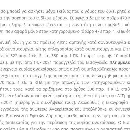
έσο μπορεί να ασκήσει μόνο εκείνος που ο νόμος του δίνει ρητά 
α την άσκηση του ενδίκου μέσου». Σύμφωνα δε με το άρθρο 479 
υ πλημμελειοδικών», έχοντας τη δυνατότητα να προβάλει κάθε
ση, που αφορά μόνο στον κατηγορούμενο (άρθρο 478 παρ. 1 ΚΠΔ, όπ
ική δίωξη για τις πράξεις Α]της αρπαγής κατά συναυτουργία κ
τά συναυτουργία, Δ]της οπλοχρησίας κατά συναυτουργία και Ε]
 εδ. α, 322 παρ. 1 εδ. β – α , 380 παρ. 1 ΠΚ, 1 παρ. 1 περ. αβ, 10 
χύει], με την από 14.7.2021 παραγγελία του Εισαγγελέα
Πλημμελε
διενέργεια κυρίας ανακρίσεως, όπως αυτή συμπληρώθηκε ως προς
υνέχεια της αυτεπάγγελτης προανάκρισης που διενεργήθηκε από
0 παρ. 1 εδ. α ΚΠΔ, με την απολογία των κατηγορουμένων κ
ήτους τους, κατά τα οριζόμενα στο άρθρο 308 παρ. 4 ΚΠΔ, επι
/2021 ενταλμάτων προσωρινής κράτησης της Ανακρίτριας του Α’ Τμ
7.2021 [ημερομηνία συλλήψεως τους]. Ακολούθως, η δικογραφία
1 εγγράφου της ανωτέρω Ανακρίτριας και υποβλήθηκε, εν συνεχε
στον Εισαγγελέα Εφετών Λάρισας, επειδή, κατά τη γνώμη του, συ
ς διαδικασίας για την περάτωση της κυρίας ανακρίσεως. Ο Εισ
σαγγελέα Πλημμελειοδικών Λάρισας, προκειμένου η ουσιαστική π