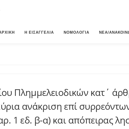
Σ
ΑΡΧΙΚΉ
Η ΕΙΣΑΓΓΕΛΊΑ
ΝΟΜΟΛΟΓΊΑ
ΝΈΑ/ΑΝΑΚΟΙΝ
ου Πλημμελειοδικών κατ΄ άρθρο
 κύρια ανάκριση επί συρρεόντ
ρ. 1 εδ. β-α) και απόπειρας λη