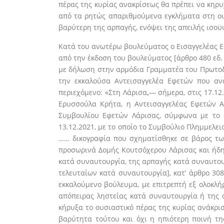
πέρας της κυρίας ανακρίσεως θα πρέπει να κηρυ
από τα ρητώς απαριθμούμενα εγκλήματα στη οιά
βαρύτερη της αρπαγής, ενόψει της απειλής ισοϋ
Κατά του ανωτέρω βουλεύματος ο Εισαγγελέας Ε
από την έκδοση του βουλεύματος [άρθρο 480 εδ. 
με δήλωση στην αρμόδια Γραμματέα του Πρωτοδι
την εκκαλούσα Αντεισαγγελέα Εφετών που αν
περιεχόμενο: «Στη Λάρισα
,
— σήμερα, στις 17.12
Ερυσσούλα Κρήτα, η Αντεισαγγελέας Εφετών Α
Συμβουλίου Εφετών Λάρισας, σύμφωνα με το ά
13.12.2021, με το οποίο το Συμβούλιο Πλημμελε
…… δικογραφία που σχηματίσθηκε σε βάρος των κ
προσωρινά Δομής Κουτσόχερου Λάρισας και ήδη
κατά συναυτουργία, της αρπαγής κατά συναυτου
τελευταίων κατά συναυτουργία], κατ’ άρθρο 30
εκκαλούμενο βούλευμα, με επιτρεπτή εξ ολοκλή
απόπειρας ληστείας κατά συναυτουργία ή της 
κήρυξα το ουσιαστικό πέρας της κυρίας ανάκρισ
βαρύτητα τούτου και όχι η ηπιότερη ποινή τη