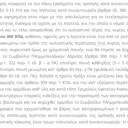
ρος σύγκριση τα πιο πάνω εγκλήματα της αρπαγής κατά συναυτουρ
ρξη 5-15 έτη και της ληστείας κατά συναυτουργία [άρθρα 45, 380
ι αφηρημένα στον νόμο με την απειλούμενη για το τετελεσμένο
ύτητας έγκλημα σε σχέση με τη ληστεία, για την οποία ο νόμος α
νή και εν τέλει αποφάνθηκε ότι το ουσιαστικό πέρας της κυρίας
ου 309 ΚΠΔ,
καθόσον, αφενός μεν η ληστεία είναι ένα από τα ρ
προκειμένω τον τρόπο της ουσιαστικής περάτωσης [της κυρίας αν
αία, σωρευτικά όμως με χρηματική ποινή», ενώ θα έπρεπε να δε
αι το Συμβούλιο Πλημμελειοδικών Λάρισας [άρθρο 308 παρ. 1 Κ
.1, 322 παρ. 1 εδ. β – α ΠΚ] επισύρει ποινή κάθειρξης [5-1 5 
επισύρει ποινή μειωμένη κατ’ άρθρο 83 περ. γ ΠΚ [φυλάκιση τουλάχ
ρθρο 83 εδ. τελ. ΠΚ], δηλαδή η πρώτη πράξη είναι μείζονος [και 
ρμογής του άρθρου 309 παρ. 1 ΚΠΔ. για την κατ’ εξαίρεση περά
ο του αρμόδιου καθ’ ύλη και κατά τόπο Τριμελούς Εφετείου Κακου
τι συντρέχουν επαρκείς ενδείξεις για την παραπομπή των κατηγορο
ο βούλευμα και να κηρυχθεί αρμόδιο το Συμβούλιο Πλημμελειοδ
ραφία που σχηματίσθηκε σε βάρος των κατηγορουμένων 1 )(ov)H…
ς της απόπειρας ληστείας κατά συναυτουργία, της αρπαγής κατά
ατικής κάκωσης [των τριών τελευταίων κατά συναυτουργία]». Η 