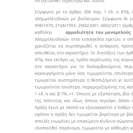
να εξετασθεί περαιτέρω κατ ουσία.
Σύμφωνα με το άρθρο 308 παρ. 1 εδ. α ΚΠΔ, ό
πλημμελειοδικών με βούλευμα». Σύμφωνα δε με
998/1979, 2168/1993, 2960/2001, 4002/2011 (άρ
καθ’ύλην
αρμοδιότητα του μονομελούς 
πλημμελειοδικών στον εισαγγελέα εφετών, ο οπο
χρειάζεται να συμπληρωθεί η ανάκριση, προτ
απευθείας στο ακροατήριο. Οι διατάξεις των άρ
ΚΠΔ, που εκτάγει ως τρόπο περάτωσης της κύρι
στο ακροατήριο για τα διαλαμβανόμενα, περ
κακουργήματα μόνο όσα τιμωρούνται ηπιότερα 
τιμωρείται αυστηρότερα, η θεσπιζόμενη γι’ αυτ
τιμωρούνται ηπιότερα, παραμεριζομένης της κατ
1 εδ. α και β ΠΚ, «1. Όποιος με εξαπάτηση, βί
της πολιτείας και ιδίως όποιος περιάγει άλλον
πράξη έγινε με σκοπό να εξαναγκαστεί ο παθών 
εφόσον η πράξη δεν τιμωρείται βαρύτερα με βάσ
απειλές ενωμένες με επικείμενο κίνδυνο σώματος
ιδιοποιηθεί παράνομα, τιμωρείται με κάθειρξη κ