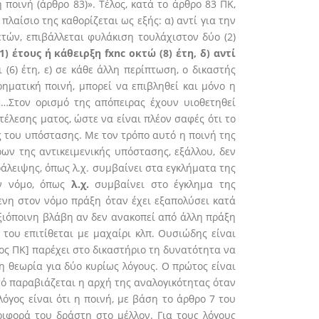
ποινή (άρθρο 83)». Τέλος, κατά το άρθρο 83 ΠΚ,
λαίσιο της καθορίζεται ως εξής: α) αντί για την
 ετών, επιβάλλεται φυλάκιση τουλάχιστον δύο (2)
1) έτους ή κάθειρξη fxnc οκτώ (8) έτη, δ) αντί
ι (6) έτη, ε) σε κάθε άλλη περίπτωση, ο δικαστής
ρηματική ποινή, μπορεί να επιβληθεί και μόνο η
«…Στον ορισμό της απόπειρας έχουν υιοθετηθεί
τέλεσης ματος, ώστε να είναι πλέον σαφές ότι το
ς του υπόστασης. Με τον τρόπο αυτό η ποινή της
ων της αντικειμενικής υπόστασης, εξάλλου, δεν
άλειψης, όπως λ.χ. συμβαίνει στα εγκλήματα της
ν νόμο, όπως
λ.χ.
συμβαίνει στο έγκλημα της
ενη στον νόμο πράξη όταν έχει εξαπολύσει κατά
αξιόποινη βλάβη αν δεν ανακοπεί από άλλη πράξη
 του επιτίθεται με μαχαίρι κλπ. Ουσιώδης είναι
ος ΠΚ] παρέχει στο δικαστήριο τη δυνατότητα να
η θεωρία για δύο κυρίως λόγους. Ο πρώτος είναι
τό παραβιάζεται η αρχή της αναλογικότητας όταν
όγος είναι ότι η ποινή, με βάση το άρθρο 7 του
ριφορά του δράστη στο μέλλον. Για τους λόγους