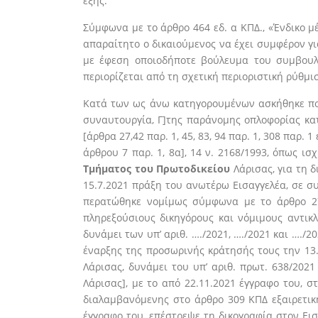
εξής:
Σύμφωνα με το άρθρο 464 εδ. α ΚΠΔ., «Ένδικο μ
απαραίτητο ο δικαιούμενος να έχει συμφέρον γι
με έφεση οποιοδήποτε βούλευμα του συμβουλίο
περιορίζεται από τη σχετική περιοριστική ρύθμι
Κατά των ως άνω κατηγορουμένων ασκήθηκε ποιν
συναυτουργία, Γ]της παράνομης οπλοφορίας κα
[άρθρα 27,42 παρ. 1, 45, 83, 94 παρ. 1, 308 παρ. 1
άρθρου 7 παρ. 1, 8α], 14 ν. 2168/1993, όπως ισ
Τμήματος του Πρωτοδικείου
Λάρισας, για τη 
15.7.2021 πράξη του ανωτέρω Εισαγγελέα, σε σ
περατώθηκε νομίμως σύμφωνα με το άρθρο 27
πληρεξούσιους δικηγόρους και νόμιμους αντικλ
δυνάμει των υπ’ αριθ. …./2021, …./2021 και ….
έναρξης της προσωρινής κράτησής τους την 13.
Λάρισας, δυνάμει του υπ’ αριθ. πρωτ. 638/202
Λάρισας], με το από 22.11.2021 έγγραφο του, 
διαλαμβανόμενης στο άρθρο 309 ΚΠΔ εξαιρετική
έγγραφο του, επέστρεψε τη δικογραφία στον Ει