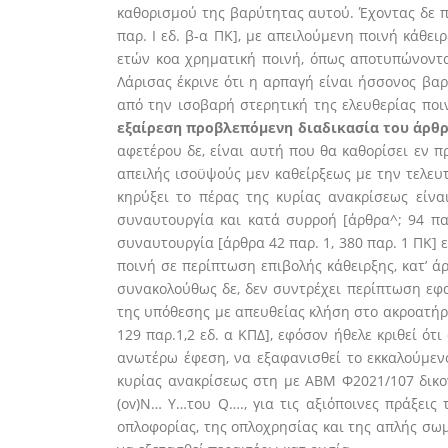
καθορισμού της βαρύτητας αυτού. Έχοντας δε π
παρ. I εδ. β-α ΠΚ], με απειλούμενη ποινή κάθει
ετών κοα χρηματική ποινή, όπως αποτυπώνοντα
Λάρισας έκρινε ότι η αρπαγή είναι ήσσονος βαρ
από την ισοβαρή στερητική της ελευθερίας ποι
εξαίρεση προβλεπόμενη διαδικασία του άρθρ
αφετέρου δε, είναι αυτή που θα καθορίσει εν 
απειλής ισοϋψούς μεν καθείρξεως με την τελευτ
κηρύξει το πέρας της κυρίας ανακρίσεως είν
συναυτουργία και κατά συρροή [άρθρα^; 94 παρ
συναυτουργία [άρθρα 42 παρ. 1, 380 παρ. 1 ΠΚ] 
ποινή σε περίπτωση επιβολής κάθειρξης, κατ’ ά
συνακολούθως δε, δεν συντρέχει περίπτωση εφα
της υπόθεσης με απευθείας κλήση στο ακροατήρι
129 παρ.1,2 εδ. α ΚΠΔ], εφόσον ήθελε κριθεί ό
ανωτέρω έφεση, να εξαφανισθεί το εκκαλούμεν
κυρίας ανακρίσεως στη με ΑΒΜ Φ2021/107 δικογ
(ov)N… Υ…του Q…., για τις αξιόποινες πράξει
οπλοφορίας, της οπλοχρησίας και της απλής σωμ